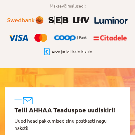
Maksevõimalused!:
Arve juriidilisele isikule
Telli AHHAA Teaduspoe uudiskiri!
Uued head pakkumised sinu postkasti nagu
naksti!