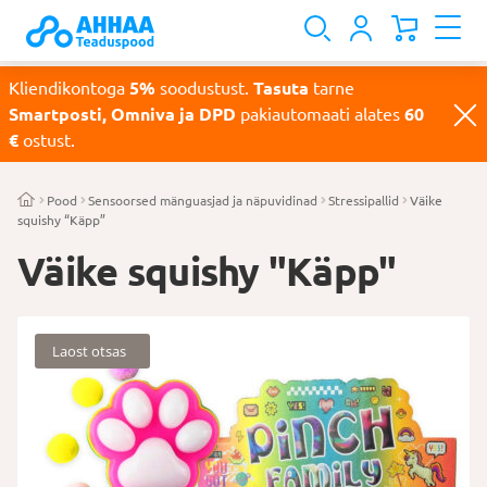
Kliendikontoga
5%
soodustust.
Tasuta
tarne
Smartposti, Omniva ja DPD
pakiautomaati alates
60
€
ostust.
Pood
Sensoorsed mänguasjad ja näpuvidinad
Stressipallid
Väike
squishy “Käpp”
Väike squishy "Käpp"
Laost otsas