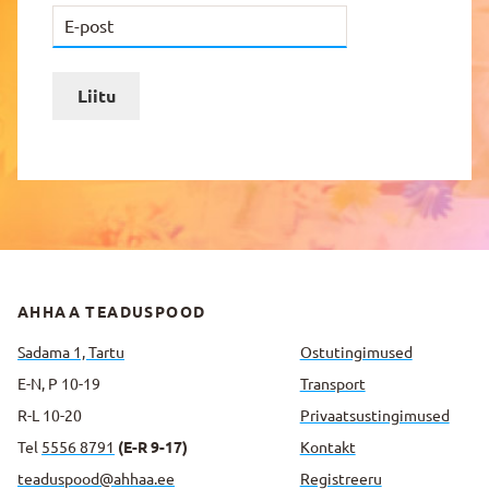
Liitu
AHHAA TEADUSPOOD
Sadama 1, Tartu
Ostutingimused
E-N, P 10-19
Transport
R-L 10-20
Privaatsus­tingimused
Tel
5556 8791
(E-R 9-17)
Kontakt
teaduspood@ahhaa.ee
Registreeru