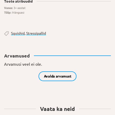
Toote atribuudid
Vanus:
3+ aastat
Tüüp:
Mänguasi
Squishid
,
Stressipallid
Arvamused
Arvamusi veel ei ole.
Avalda arvamust
Vaata ka neid