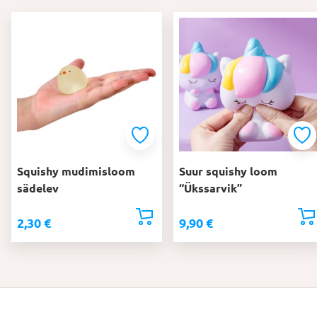
Squishy mudimisloom
Suur squishy loom
sädelev
“Ükssarvik”
2,30
€
9,90
€