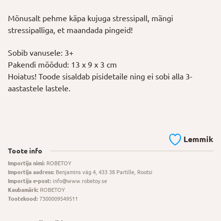
Mõnusalt pehme käpa kujuga stressipall, mängi
stressipalliga, et maandada pingeid!
Sobib vanusele: 3+
Pakendi mõõdud: 13 x 9 x 3 cm
Hoiatus! Toode sisaldab pisidetaile ning ei sobi alla 3-
aastastele lastele.
Lemmik
Toote info
Importija nimi:
ROBETOY
Importija aadress:
Benjamins väg 4, 433 38 Partille, Rootsi
Importija e-post:
info@www.robetoy.se
Kaubamärk:
ROBETOY
Tootekood:
7300009549511