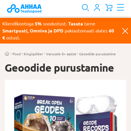
Kliendikontoga
5%
soodustust.
Tasuta
tarne
Smartposti, Omniva ja DPD
pakiautomaati alates
60
€
ostust.
Pood
Kingispikker
Vanusele 8+ aastat
Geoodide purustamine
Geoodide purustamine