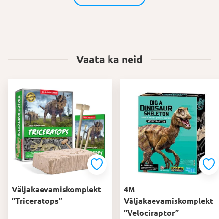
Vaata ka neid
Väljakaevamiskomplekt
4M
“Triceratops”
Väljakaevamiskomplekt
“Velociraptor”