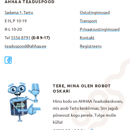
AHHAA TEADUSPOOD
Sadama 1, Tartu
Ostutingimused
E-N, P 10-19
Transport
R-L 10-20
Privaatsus­tingimused
Tel
5556 8791
(E-R 9-17)
Kontakt
teaduspood@ahhaa.ee
Registreeru
TERE, MINA OLEN ROBOT
OSKAR!
Minu kodu on AHHAA Teaduskeskuses,
mis asub Tartu kesklinnas. Siin jagub
põnevust kogu perele. Tulge mulle
külla!