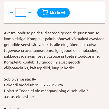
Geoodide
Lisa korvi
purustamine
kogus
Avasta looduse peidetud aarded geoodide purustamise
komplektiga! Komplekt pakub põnevat võimalust avastada
geoodide seest säravaid kristalle ning ühendab hariva
tegevuse ja avastamisrõõmu. Iga geood on ainulaadne,
pakkudes iga avamisega üllatuse ja tõelise looduse ime.
Komplekti kuulub: 10 geoodi, 2 alust geoodi
väljapanekuks, kaitseprillid, luup ja kotike.
Sobib vanusele: 8+
Pakendi mõõdud: 19,5 x 27 x 7 cm.
Hoiatus! Toode ei ole mänguasi ning ei sobi alla 3-
aastastele lastele.