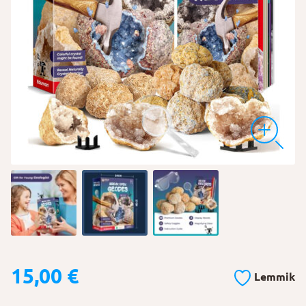
15,00
€
Lemmik