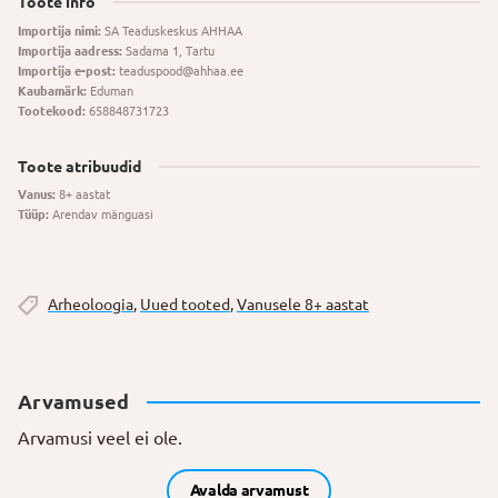
Toote info
Importija nimi:
SA Teaduskeskus AHHAA
Importija aadress:
Sadama 1, Tartu
Importija e-post:
teaduspood@ahhaa.ee
Kaubamärk:
Eduman
Tootekood:
658848731723
Toote atribuudid
Vanus:
8+ aastat
Tüüp:
Arendav mänguasi
Arheoloogia
,
Uued tooted
,
Vanusele 8+ aastat
Arvamused
Arvamusi veel ei ole.
Avalda arvamust