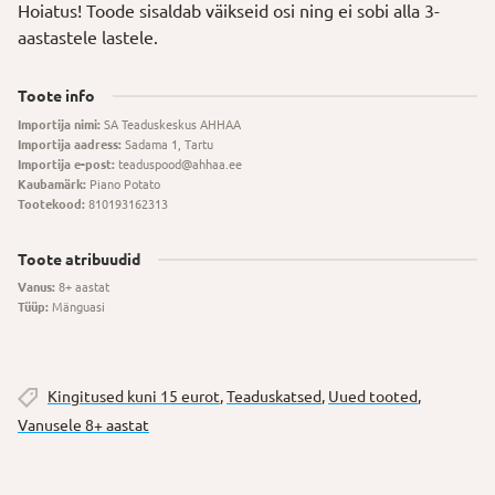
Hoiatus! Toode sisaldab väikseid osi ning ei sobi alla 3-
aastastele lastele.
Toote info
Importija nimi:
SA Teaduskeskus AHHAA
Importija aadress:
Sadama 1, Tartu
Importija e-post:
teaduspood@ahhaa.ee
Kaubamärk:
Piano Potato
Tootekood:
810193162313
Toote atribuudid
Vanus:
8+ aastat
Tüüp:
Mänguasi
Kingitused kuni 15 eurot
,
Teaduskatsed
,
Uued tooted
,
Vanusele 8+ aastat