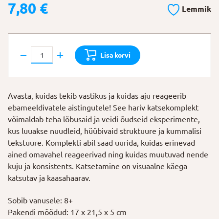
7,80
€
Lemmik
Ebamugavad
Lisa korvi
ja
vastikud
katsed
Avasta, kuidas tekib vastikus ja kuidas aju reageerib
kogus
ebameeldivatele aistingutele! See hariv katsekomplekt
võimaldab teha lõbusaid ja veidi õudseid eksperimente,
kus luuakse nuudleid, hüübivaid struktuure ja kummalisi
tekstuure. Komplekti abil saad uurida, kuidas erinevad
ained omavahel reageerivad ning kuidas muutuvad nende
kuju ja konsistents. Katsetamine on visuaalne käega
katsutav ja kaasahaarav.
Sobib vanusele: 8+
Pakendi mõõdud: 17 x 21,5 x 5 cm