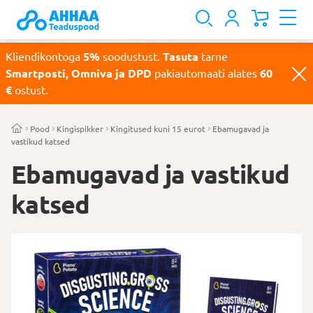
Kliendikontoga
5%
soodustust.
Tasuta
tarne
Smartposti, Omniva ja DPD
pakiautomaati alates
60
€
ostust.
Pood
Kingispikker
Kingitused kuni 15 eurot
Ebamugavad ja
vastikud katsed
Ebamugavad ja vastikud
katsed