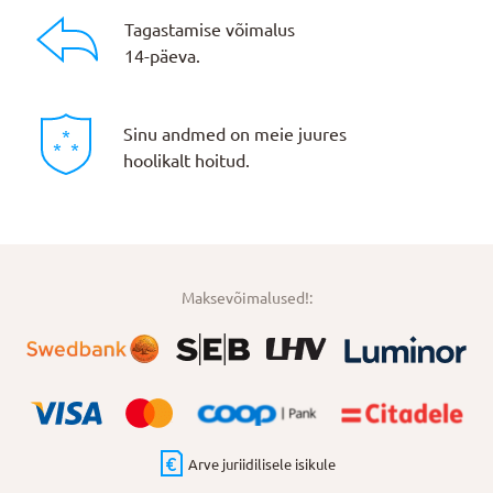
Tagastamise võimalus
14-päeva.
Sinu andmed on meie juures
hoolikalt hoitud.
Maksevõimalused!:
Arve juriidilisele isikule