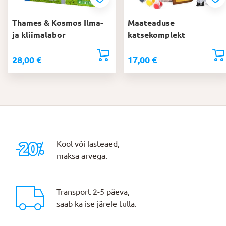
Thames & Kosmos Ilma-
Maateaduse
ja kliimalabor
katsekomplekt
28,00
€
17,00
€
Kool või lasteaed,
maksa arvega.
Transport 2-5 päeva,
saab ka ise järele tulla.