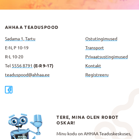
AHHAA TEADUSPOOD
Sadama 1, Tartu
Ostutingimused
E-N, P 10-19
Transport
R-L 10-20
Privaatsus­tingimused
Tel
5556 8791
(E-R 9-17)
Kontakt
teaduspood@ahhaa.ee
Registreeru
TERE, MINA OLEN ROBOT
OSKAR!
Minu kodu on AHHAA Teaduskeskuses,