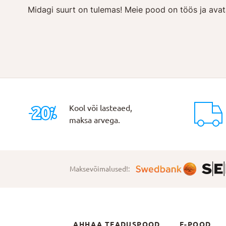
Midagi suurt on tulemas! Meie pood on töös ja avat
Kool või lasteaed,
maksa arvega.
Maksevõimalused!:
AHHAA TEADUSPOOD
E-POOD