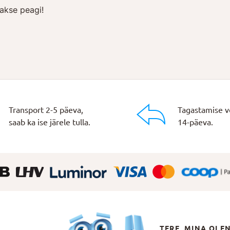
akse peagi!
Transport 2-5 päeva,
Tagastamise v
saab ka ise järele tulla.
14-päeva.
TERE, MINA OLE