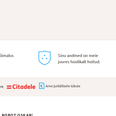
õimalus
Sinu andmed on meie
juures hoolikalt hoitud.
Arve juriidilisele isikule
N ROBOT OSKAR!