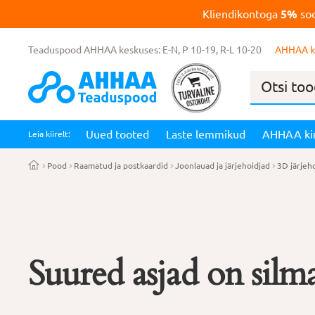
Kliendikontoga
5%
soo
Teaduspood AHHAA keskuses: E-N, P 10-19, R-L 10-20
AHHAA k
Products
search
Uued tooted
Laste lemmikud
AHHAA ki
Leia kiirelt:
Pood
Raamatud ja postkaardid
Joonlauad ja järjehoidjad
3D järjeh
Suured asjad on silma