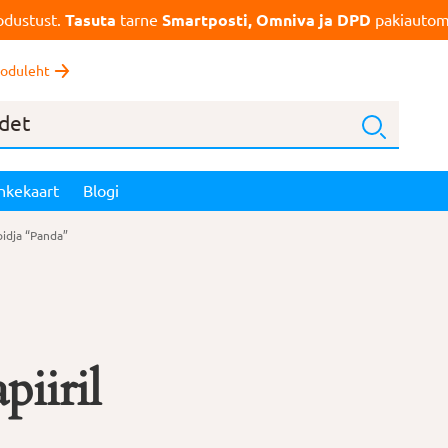
dustust.
Tasuta
tarne
Smartposti, Omniva ja DPD
pakiautoma
oduleht
nkekaart
Blogi
oidja “Panda”
piiril