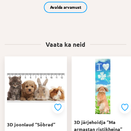
Avalda arvamust
Vaata ka neid
3D järjehoidja “Ma
3D joonlaud “Sõbrad”
armastan ristikheina”