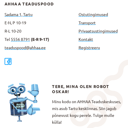
AHHAA TEADUSPOOD
Sadama 1, Tartu
Ostutingimused
E-N, P 10-19
Transport
R-L 10-20
Privaatsus­tingimused
Tel
5556 8791
(E-R 9-17)
Kontakt
teaduspood@ahhaa.ee
Registreeru
TERE, MINA OLEN ROBOT
OSKAR!
Minu kodu on AHHAA Teaduskeskuses,
mis asub Tartu kesklinnas. Siin jagub
põnevust kogu perele. Tulge mulle
külla!