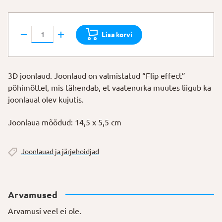
3D
Lisa korvi
joonlaud
"Draakon"
kogus
3D joonlaud. Joonlaud on valmistatud “Flip effect”
põhimõttel, mis tähendab, et vaatenurka muutes liigub ka
joonlaual olev kujutis.
Joonlaua mõõdud: 14,5 x 5,5 cm
Joonlauad ja järjehoidjad
Arvamused
Arvamusi veel ei ole.