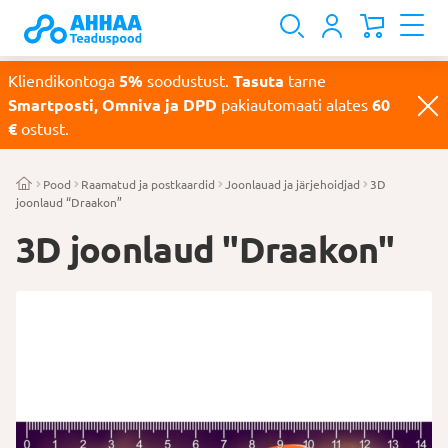
Kliendikontoga
5%
soodustust.
Tasuta
tarne
Smartposti, Omniva ja DPD
pakiautomaati alates
60
€
ostust.
Pood
Raamatud ja postkaardid
Joonlauad ja järjehoidjad
3D
joonlaud “Draakon”
3D joonlaud "Draakon"