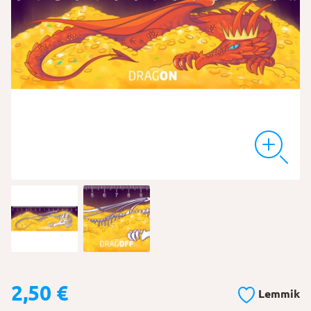
2,50
€
Lemmik