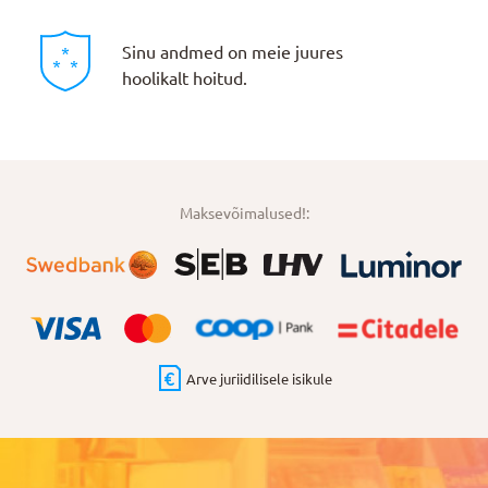
Sinu andmed on meie juures
hoolikalt hoitud.
Maksevõimalused!:
Arve juriidilisele isikule