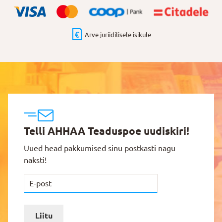
Arve juriidilisele isikule
Telli AHHAA Teaduspoe uudiskiri!
Uued head pakkumised sinu postkasti nagu
naksti!
Liitu