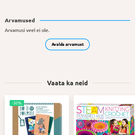
Arvamused
Arvamusi veel ei ole.
Avalda arvamust
Vaata ka neid
-30%