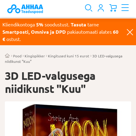
Kliendikontoga
5%
soodustust.
Tasuta
tarne
Smartposti, Omniva ja DPD
pakiautomaati alates
60
€
ostust.
Pood
Kingispikker
Kingitused kuni 15 eurot
3D LED-valgusega
niidikunst “Kuu”
3D LED-valgusega
niidikunst "Kuu"