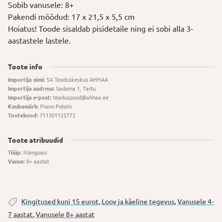
Sobib vanusele: 8+
Pakendi mõõdud: 17 x 21,5 x 5,5 cm
Hoiatus! Toode sisaldab pisidetaile ning ei sobi alla 3-
aastastele lastele.
Toote info
Importija nimi:
SA Teaduskeskus AHHAA
Importija aadress:
Sadama 1, Tartu
Importija e-post:
teaduspood@ahhaa.ee
Kaubamärk:
Piano Potato
Tootekood:
711301125773
Toote atribuudid
Tüüp:
Mänguasi
Vanus:
8+ aastat
Kingitused kuni 15 eurot
,
Loov ja käeline tegevus
,
Vanusele 4-
7 aastat
,
Vanusele 8+ aastat