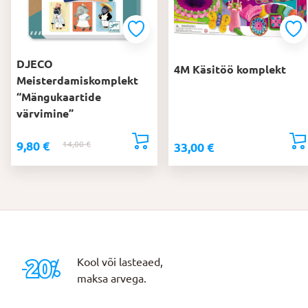
DJECO
4M Käsitöö komplekt
Meisterdamiskomplekt
“Mängukaartide
värvimine”
9,80
€
14,00
€
Algne
Praegune
33,00
€
hind
hind
oli:
on:
14,00 €.
9,80 €.
Kool või lasteaed,
maksa arvega.