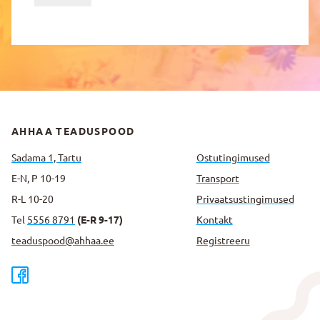
AHHAA TEADUSPOOD
Sadama 1, Tartu
Ostutingimused
E-N, P 10-19
Transport
R-L 10-20
Privaatsus­tingimused
Tel
5556 8791
(E-R 9-17)
Kontakt
teaduspood@ahhaa.ee
Registreeru