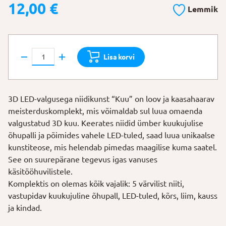
12,00
€
Lemmik
3D
Lisa korvi
LED-
valgusega
niidikunst
3D LED-valgusega niidikunst “Kuu” on loov ja kaasahaarav
"Kuu"
meisterduskomplekt, mis võimaldab sul luua omaenda
kogus
valgustatud 3D kuu. Keerates niidid ümber kuukujulise
õhupalli ja põimides vahele LED-tuled, saad luua unikaalse
kunstiteose, mis helendab pimedas maagilise kuma saatel.
See on suurepärane tegevus igas vanuses
käsitööhuvilistele.
Komplektis on olemas kõik vajalik: 5 värvilist niiti,
vastupidav kuukujuline õhupall, LED-tuled, kõrs, liim, kauss
ja kindad.