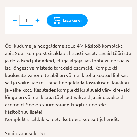
4M
Lisa korvi
Käsitöö
komplekt
kogus
Õpi kuduma ja heegeldama selle 4M käsitöö komplekti
abil! Suur komplekt sisaldab lihtsasti kasutatavaid tööriistu
ja detailseid juhendeid, et iga algaja käsitööhuviline saaks
ise lõngast valmistada toredaid esemeid. Komplekti
kuuluvate vahendite abil on võimalik teha kootud liblikas,
sall ja väike käekott ning heegeldada tassialused, laualinik
ja väike kott. Kasutades komplekti kuuluvaid värvikirevaid
lõngu on võimalik luua tõeliselt vahvaid ja ainulaadseid
esemeid. See on suurepärane kingitus noorele
käsitööhuvilisele!
Komplekt sisaldab ka detailset eestikeelset juhendit.
Sobib vanusele: 5+