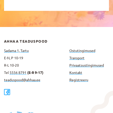
AHHAA TEADUSPOOD
Sadama 1, Tartu
Ostutingimused
E-N, P 10-19
Transport
R-L 10-20
Privaatsus­tingimused
Tel
5556 8791
(E-R 9-17)
Kontakt
teaduspood@ahhaa.ee
Registreeru