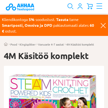
Kliendikontoga
5%
soodustust.
Tasuta
tarne
Smartposti, Omniva ja DPD
pakiautomaati alates
60
€
ostust.
Pood
Kingispikker
Vanusele 4-7 aastat
4M Käsitöö komplekt
4M Käsitöö komplekt