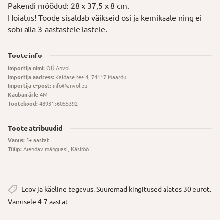
Pakendi mõõdud: 28 x 37,5 x 8 cm.
Hoiatus! Toode sisaldab väikseid osi ja kemikaale ning ei
sobi alla 3-aastastele lastele.
Toote info
Importija nimi:
OÜ Anvol
Importija aadress:
Kaldase tee 4, 74117 Maardu
Importija e-post:
info@anvol.eu
Kaubamärk:
4M
Tootekood:
4893156055392
Toote atribuudid
Vanus:
5+ aastat
Tüüp:
Arendav mänguasi, Käsitöö
Loov ja käeline tegevus
,
Suuremad kingitused alates 30 eurot
,
Vanusele 4-7 aastat