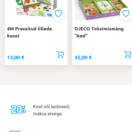
4M Pressitud lillede
DJECO Toksimismäng
kunst
“Aed”
13,00
€
42,00
€
Kool või lasteaed,
maksa arvega.