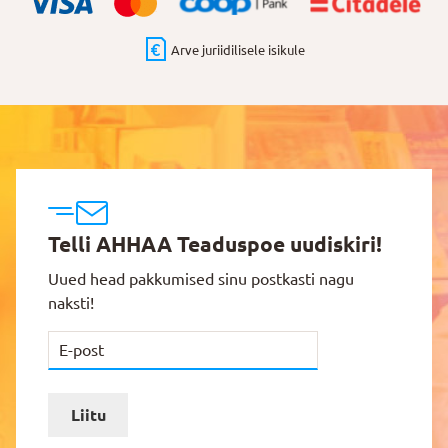
Arve juriidilisele isikule
Telli AHHAA Teaduspoe uudiskiri!
Uued head pakkumised sinu postkasti nagu
naksti!
Liitu