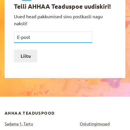
Telli AHHAA Teaduspoe uudiskiri!
Uued head pakkumised sinu postkasti nagu
naksti!
Liitu
AHHAA TEADUSPOOD
Sadama 1, Tartu
Ostutingimused