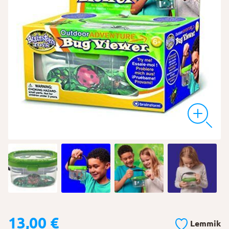
13,00
€
Lemmik