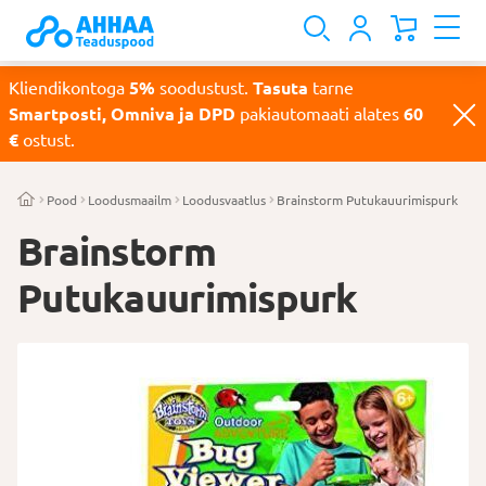
Kliendikontoga
5%
soodustust.
Tasuta
tarne
Smartposti, Omniva ja DPD
pakiautomaati alates
60
€
ostust.
Pood
Loodusmaailm
Loodusvaatlus
Brainstorm Putukauurimispurk
Brainstorm
Putukauurimispurk