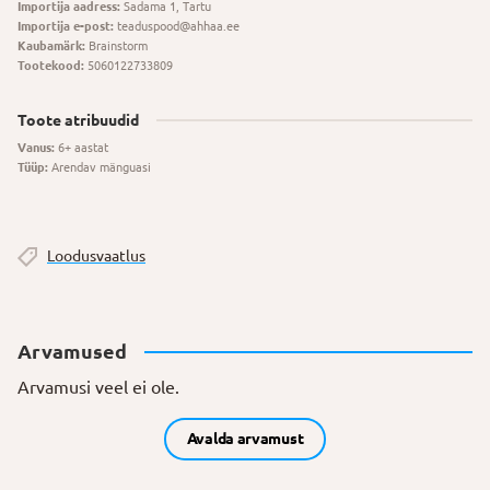
Importija aadress:
Sadama 1, Tartu
Importija e-post:
teaduspood@ahhaa.ee
Kaubamärk:
Brainstorm
Tootekood:
5060122733809
Toote atribuudid
Vanus:
6+ aastat
Tüüp:
Arendav mänguasi
Loodusvaatlus
Arvamused
Arvamusi veel ei ole.
Avalda arvamust