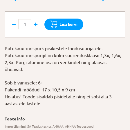
Brainstorm
Lisa korvi
Putukauurimispurk
kogus
Putukauurimispurk pisikestele loodusuurijatele.
Putukauurimispurgil on kolm suurendusklaasi: 1,3x, 1,6x,
2,3x. Purgi alumine osa on veekindel ning ülaosas
õhuavad.
Sobib vanusele: 6+
Pakendi mõõdud: 17 x 10,5 x 9 cm
Hoiatus! Toode sisaldab pisidetaile ning ei sobi alla 3-
aastastele lastele.
Toote info
Importija nimi:
SA Teaduskeskus AHHAA, AHHAA Teaduspood