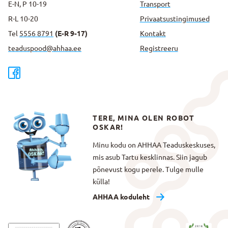
E-N, P 10-19
Transport
R-L 10-20
Privaatsus­tingimused
Tel
5556 8791
(E-R 9-17)
Kontakt
teaduspood@ahhaa.ee
Registreeru
TERE, MINA OLEN ROBOT
OSKAR!
Minu kodu on AHHAA Teaduskeskuses,
mis asub Tartu kesklinnas. Siin jagub
põnevust kogu perele. Tulge mulle
külla!
AHHAA koduleht