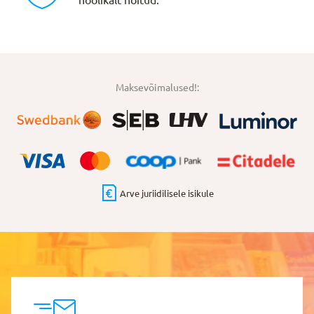
hoolikalt hoitud.
Maksevõimalused!:
Arve juriidilisele isikule