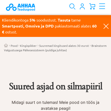
Kliendikontoga
5%
soodustust.
Tasuta
tarne
Smartposti, Omniva ja DPD
pakiautomaati alates
60
€
ostust.
Pood
Kingispikker
Suuremad kingitused alates 30 eurot
Brainstorm
Valgustusega Päikesesüsteem (puldiga juhitav)
Suured asjad on silmapiiril
Midagi suurt on tulemas! Meie pood on töös ja
avatakse peagi!