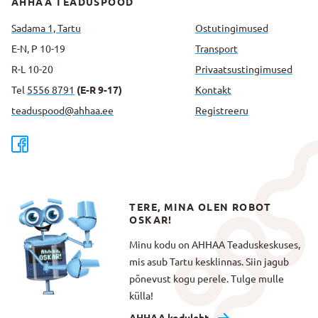
AHHAA TEADUSPOOD
Sadama 1, Tartu
Ostutingimused
E-N, P 10-19
Transport
R-L 10-20
Privaatsus­tingimused
Tel
5556 8791
(E-R 9-17)
Kontakt
teaduspood@ahhaa.ee
Registreeru
TERE, MINA OLEN ROBOT
OSKAR!
Minu kodu on AHHAA Teaduskeskuses,
mis asub Tartu kesklinnas. Siin jagub
põnevust kogu perele. Tulge mulle
külla!
AHHAA koduleht