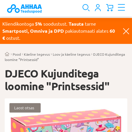
Kliendikontoga
5%
soodustust.
Tasuta
tarne
Smartposti, Omniva ja DPD
pakiautomaati alates
60
€
ostust.
Pood
Käeline tegevus
Loov ja käeline tegevus
DJECO Kujunditega
loomine “Printsessid”
DJECO Kujunditega
loomine "Printsessid"
Laost otsas