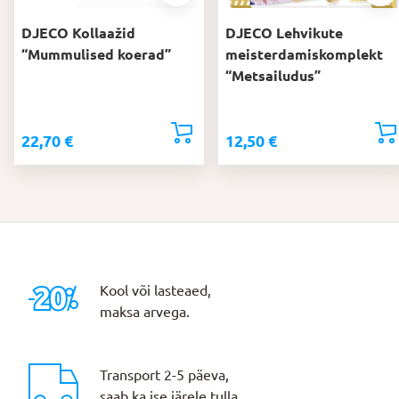
DJECO Kollaažid
DJECO Lehvikute
“Mummulised koerad”
meisterdamiskomplekt
“Metsailudus”
22,70
€
12,50
€
Kool või lasteaed,
maksa arvega.
Transport 2-5 päeva,
saab ka ise järele tulla.