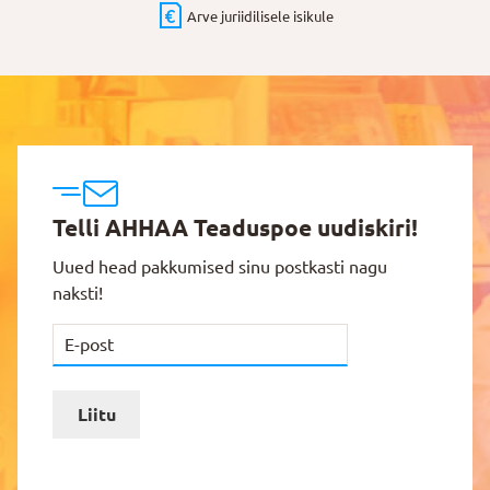
Arve juriidilisele isikule
Telli AHHAA Teaduspoe uudiskiri!
Uued head pakkumised sinu postkasti nagu
naksti!
Liitu