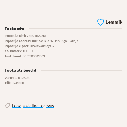
Lemmik
Toote info
Importija nimi:
Varis Toys SIA
Importija aadress:
Brīvības iela 47-11A Rīga, Latvija
Importija e-post:
info@varistoys.lv
Kaubamärk:
DJECO
Tootekood:
3070900089969
Toote atribuudid
Vanus:
3–6 aastat
Tüüp:
Käsitöö
Loov ja käeline tegevus