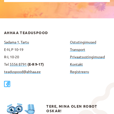
AHHAA TEADUSPOOD
Sadama 1, Tartu
Ostutingimused
E-N, P 10-19
Transport
R-L 10-20
Privaatsus­tingimused
Tel
5556 8791
(E-R 9-17)
Kontakt
teaduspood@ahhaa.ee
Registreeru
TERE, MINA OLEN ROBOT
OSKAR!