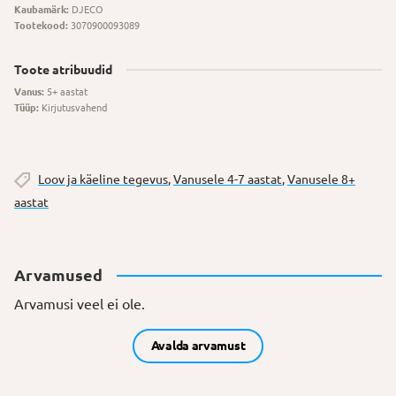
Kaubamärk:
DJECO
Tootekood:
3070900093089
Toote atribuudid
Vanus:
5+ aastat
Tüüp:
Kirjutusvahend
Loov ja käeline tegevus
,
Vanusele 4-7 aastat
,
Vanusele 8+
aastat
Arvamused
Arvamusi veel ei ole.
Avalda arvamust