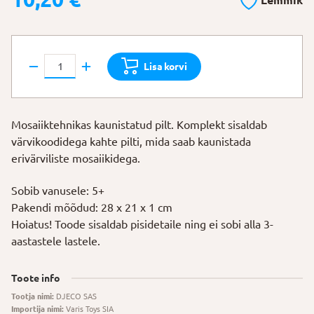
Lemmik
DJECO
Lisa korvi
Mosaiigid
"Kyoto"
kogus
Mosaiiktehnikas kaunistatud pilt. Komplekt sisaldab
värvikoodidega kahte pilti, mida saab kaunistada
erivärviliste mosaiikidega.
Sobib vanusele: 5+
Pakendi mõõdud: 28 x 21 x 1 cm
Hoiatus! Toode sisaldab pisidetaile ning ei sobi alla 3-
aastastele lastele.
Toote info
Tootja nimi:
DJECO SAS
Importija nimi:
Varis Toys SIA