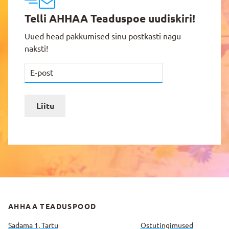
Telli AHHAA Teaduspoe uudiskiri!
Uued head pakkumised sinu postkasti nagu
naksti!
Liitu
AHHAA TEADUSPOOD
Sadama 1, Tartu
Ostutingimused