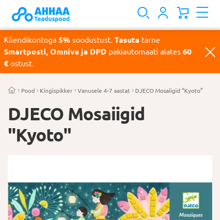
Kliendikontoga
5%
soodustust.
Tasuta
tarne
Smartposti, Omniva ja DPD
pakiautomaati alates
60
€
ostust.
Pood
Kingispikker
Vanusele 4-7 aastat
DJECO Mosaiigid “Kyoto”
DJECO Mosaiigid
"Kyoto"