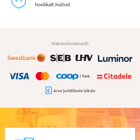
hoolikalt hoitud.
Maksevõimalused!:
Arve juriidilisele isikule