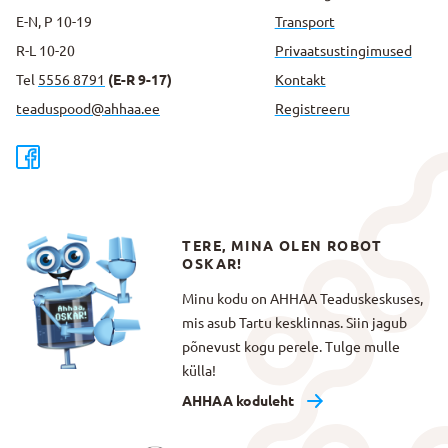
E-N, P 10-19
Transport
R-L 10-20
Privaatsus­tingimused
Tel
5556 8791
(E-R 9-17)
Kontakt
teaduspood@ahhaa.ee
Registreeru
TERE, MINA OLEN ROBOT
OSKAR!
Minu kodu on AHHAA Teaduskeskuses,
mis asub Tartu kesklinnas. Siin jagub
põnevust kogu perele. Tulge mulle
külla!
AHHAA koduleht