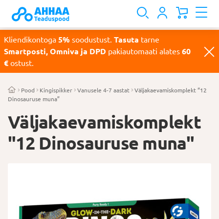
Kliendikontoga
5%
soodustust.
Tasuta
tarne
Smartposti, Omniva ja DPD
pakiautomaati alates
60
€
ostust.
Pood
Kingispikker
Vanusele 4-7 aastat
Väljakaevamiskomplekt “12
Dinosauruse muna”
Väljakaevamiskomplekt
"12 Dinosauruse muna"