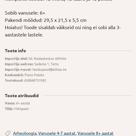
Sobib vanusele: 6+
Pakendi mõõdud: 29,5 x 21,5 x 5,5 cm
Hoiatus! Toode sisaldab väikseid osi ning ei sobi alla 3-
aastastele lastele.
Toote info
Importija nimi:
SA Teaduskeskus AHHAA
Importija aadress:
Sadama 1, Tartu
Importija e-post:
teaduspood@ahhaa.ee
Kaubamärk:
Piano Potato
Tootekood:
658848731992
Toote atribuudid
Vanus:
6+ aastat
Tüüp:
Mänguasi
Arheoloogia
,
Vanusele 4-7 aastat
,
Vanusele 8+ aastat