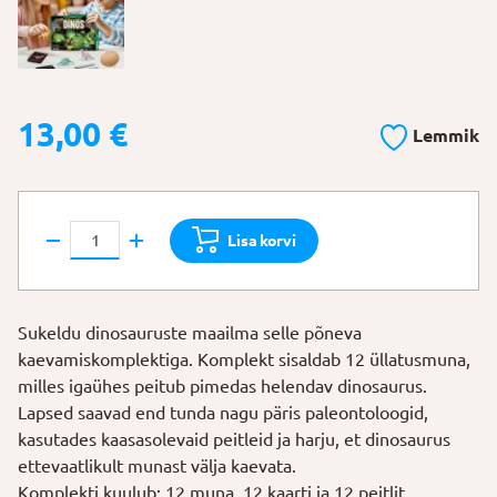
13,00
€
Lemmik
Väljakaevamiskomplekt
Lisa korvi
"12
Dinosauruse
muna"
Sukeldu dinosauruste maailma selle põneva
kogus
kaevamiskomplektiga. Komplekt sisaldab 12 üllatusmuna,
milles igaühes peitub pimedas helendav dinosaurus.
Lapsed saavad end tunda nagu päris paleontoloogid,
kasutades kaasasolevaid peitleid ja harju, et dinosaurus
ettevaatlikult munast välja kaevata.
Komplekti kuulub: 12 muna, 12 kaarti ja 12 peitlit.