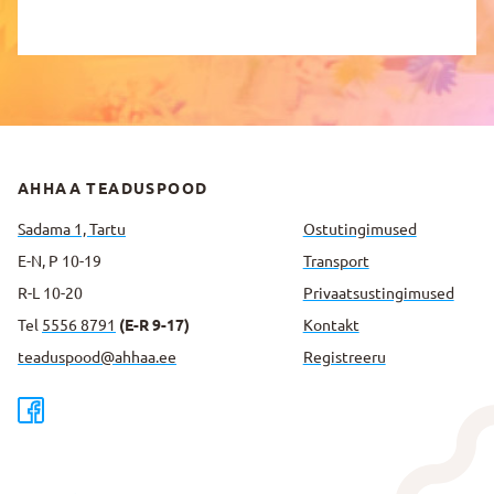
AHHAA TEADUSPOOD
Sadama 1, Tartu
Ostutingimused
E-N, P 10-19
Transport
R-L 10-20
Privaatsus­tingimused
Tel
5556 8791
(E-R 9-17)
Kontakt
teaduspood@ahhaa.ee
Registreeru