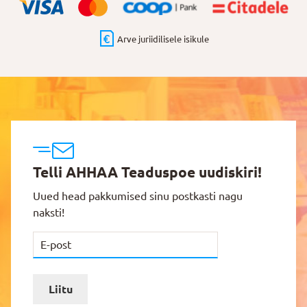
Arve juriidilisele isikule
Telli AHHAA Teaduspoe uudiskiri!
Uued head pakkumised sinu postkasti nagu
naksti!
Liitu