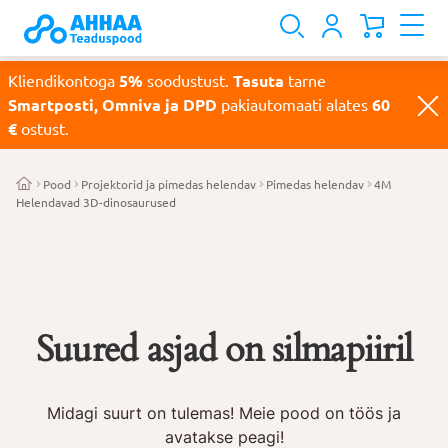
Kliendikontoga
5%
soodustust.
Tasuta
tarne
Smartposti, Omniva ja DPD
pakiautomaati alates
60
€
ostust.
Pood
Projektorid ja pimedas helendav
Pimedas helendav
4M
Helendavad 3D-dinosaurused
Suured asjad on silmapiiril
Midagi suurt on tulemas! Meie pood on töös ja
avatakse peagi!