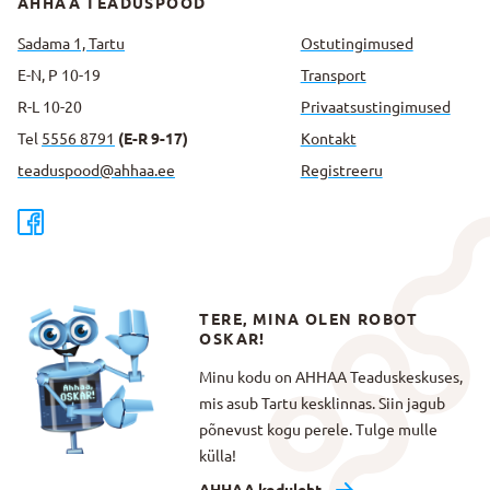
AHHAA TEADUSPOOD
Sadama 1, Tartu
Ostutingimused
E-N, P 10-19
Transport
R-L 10-20
Privaatsus­tingimused
Tel
5556 8791
(E-R 9-17)
Kontakt
teaduspood@ahhaa.ee
Registreeru
TERE, MINA OLEN ROBOT
OSKAR!
Minu kodu on AHHAA Teaduskeskuses,
mis asub Tartu kesklinnas. Siin jagub
põnevust kogu perele. Tulge mulle
külla!
AHHAA koduleht