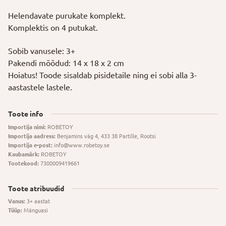
Helendavate purukate komplekt.
Komplektis on 4 putukat.
Sobib vanusele: 3+
Pakendi mõõdud: 14 x 18 x 2 cm
Hoiatus! Toode sisaldab pisidetaile ning ei sobi alla 3-
aastastele lastele.
Toote info
Importija nimi:
ROBETOY
Importija aadress:
Benjamins väg 4, 433 38 Partille, Rootsi
Importija e-post:
info@www.robetoy.se
Kaubamärk:
ROBETOY
Tootekood:
7300009419661
Toote atribuudid
Vanus:
3+ aastat
Tüüp:
Mänguasi