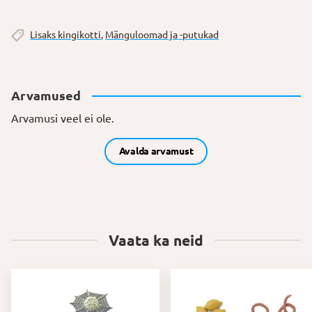
Lisaks kingikotti
,
Mänguloomad ja -putukad
Arvamused
Arvamusi veel ei ole.
Avalda arvamust
Vaata ka neid