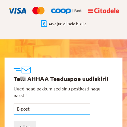
Arve juriidilisele isikule
Telli AHHAA Teaduspoe uudiskiri!
Uued head pakkumised sinu postkasti nagu
naksti!