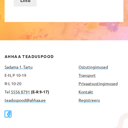
Liitu
AHHAA TEADUSPOOD
Sadama 1, Tartu
Ostutingimused
E-N, P 10-19
Transport
R-L 10-20
Privaatsus­tingimused
Tel
5556 8791
(E-R 9-17)
Kontakt
teaduspood@ahhaa.ee
Registreeru