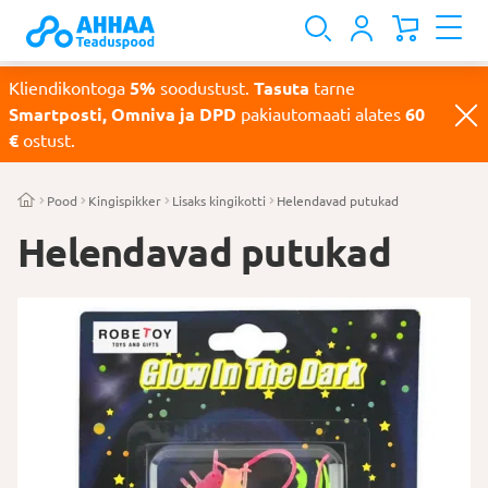
Kliendikontoga
5%
soodustust.
Tasuta
tarne
Smartposti, Omniva ja DPD
pakiautomaati alates
60
€
ostust.
Pood
Kingispikker
Lisaks kingikotti
Helendavad putukad
Helendavad putukad