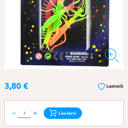
3,80
€
Lemmik
Helendavad
Lisa korvi
putukad
kogus