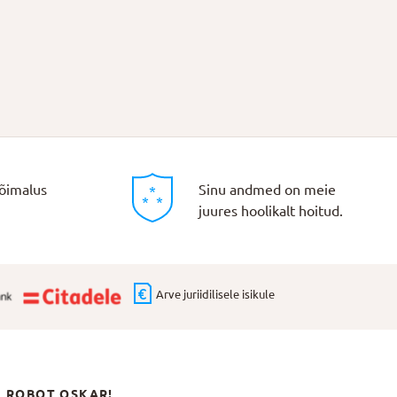
õimalus
Sinu andmed on meie
juures hoolikalt hoitud.
Arve juriidilisele isikule
N ROBOT OSKAR!