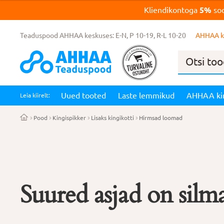
Kliendikontoga
5%
soo
Teaduspood AHHAA keskuses: E-N, P 10-19, R-L 10-20
AHHAA k
Products
search
Uued tooted
Laste lemmikud
AHHAA ki
Leia kiirelt:
Pood
Kingispikker
Lisaks kingikotti
Hirmsad loomad
Suured asjad on silma