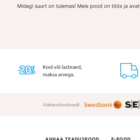
Midagi suurt on tulemas! Meie pood on töös ja avat
Kool või lasteaed,
maksa arvega.
Maksevõimalused!:
AHHAA TEADUSPOOD
E-POOD