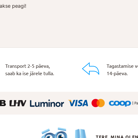
akse peagi!
Transport 2-5 päeva,
Tagastamise v
saab ka ise järele tulla.
14-päeva.
TERE, MINA OLE