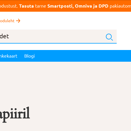
dustust.
Tasuta
tarne
Smartposti, Omniva ja DPD
pakiautoma
oduleht
nkekaart
Blogi
piiril