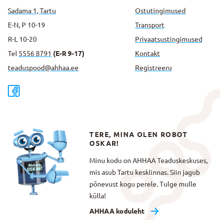
Sadama 1, Tartu
Ostutingimused
E-N, P 10-19
Transport
R-L 10-20
Privaatsus­tingimused
Tel
5556 8791
(E-R 9-17)
Kontakt
teaduspood@ahhaa.ee
Registreeru
TERE, MINA OLEN ROBOT
OSKAR!
Minu kodu on AHHAA Teaduskeskuses,
mis asub Tartu kesklinnas. Siin jagub
põnevust kogu perele. Tulge mulle
külla!
AHHAA koduleht