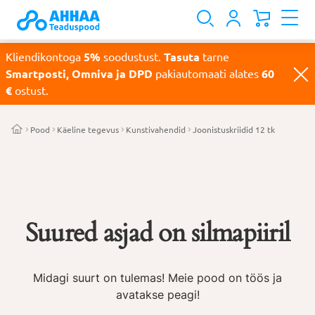
Kliendikontoga
5%
soodustust.
Tasuta
tarne
Smartposti, Omniva ja DPD
pakiautomaati alates
60
€
ostust.
Pood
Käeline tegevus
Kunstivahendid
Joonistuskriidid 12 tk
Suured asjad on silmapiiril
Midagi suurt on tulemas! Meie pood on töös ja
avatakse peagi!