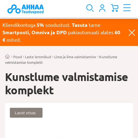
Kliendikontoga
5%
soodustust.
Tasuta
tarne
Smartposti, Omniva ja DPD
pakiautomaati alates
60
€
ostust.
Pood
Laste lemmikud
Lima ja lima valmistamine
Kunstlume
valmistamise komplekt
Kunstlume valmistamise
komplekt
Laost otsas