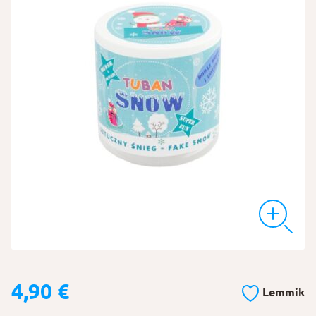
4,90
€
Lemmik