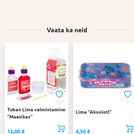
Vaata ka neid
Tuban Lima valmistamine
Lima “Aksolotl”
“Maasikas”
12,00
€
4,50
€