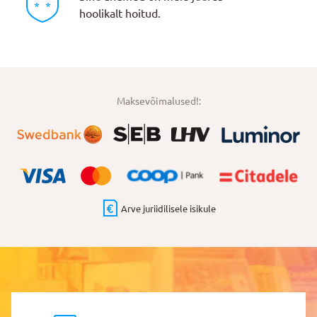
hoolikalt hoitud.
Maksevõimalused!:
Arve juriidilisele isikule