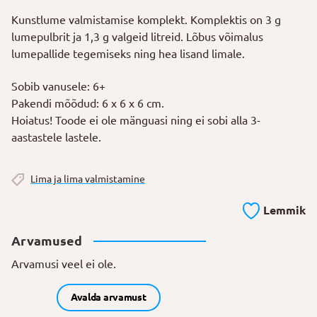
Kunstlume valmistamise komplekt. Komplektis on 3 g
lumepulbrit ja 1,3 g valgeid litreid. Lõbus võimalus
lumepallide tegemiseks ning hea lisand limale.
Sobib vanusele: 6+
Pakendi mõõdud: 6 x 6 x 6 cm.
Hoiatus! Toode ei ole mänguasi ning ei sobi alla 3-
aastastele lastele.
Lima ja lima valmistamine
Lemmik
Arvamused
Arvamusi veel ei ole.
Avalda arvamust