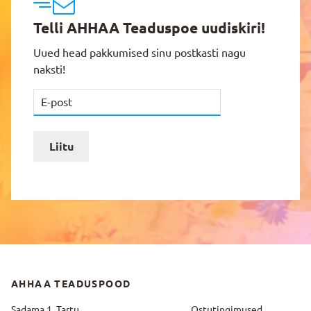
Telli AHHAA Teaduspoe uudiskiri!
Uued head pakkumised sinu postkasti nagu
naksti!
Liitu
AHHAA TEADUSPOOD
Sadama 1, Tartu
Ostutingimused