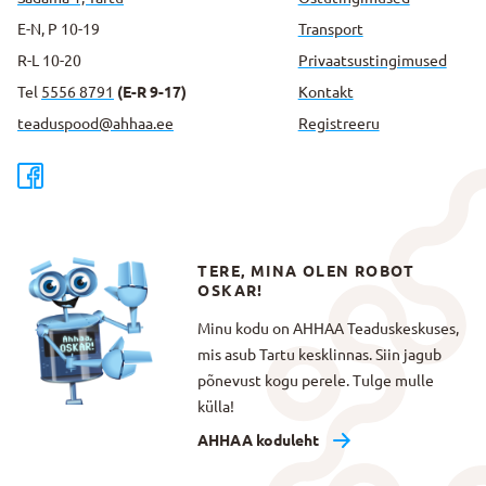
E-N, P 10-19
Transport
R-L 10-20
Privaatsus­tingimused
Tel
5556 8791
(E-R 9-17)
Kontakt
teaduspood@ahhaa.ee
Registreeru
TERE, MINA OLEN ROBOT
OSKAR!
Minu kodu on AHHAA Teaduskeskuses,
mis asub Tartu kesklinnas. Siin jagub
põnevust kogu perele. Tulge mulle
külla!
AHHAA koduleht