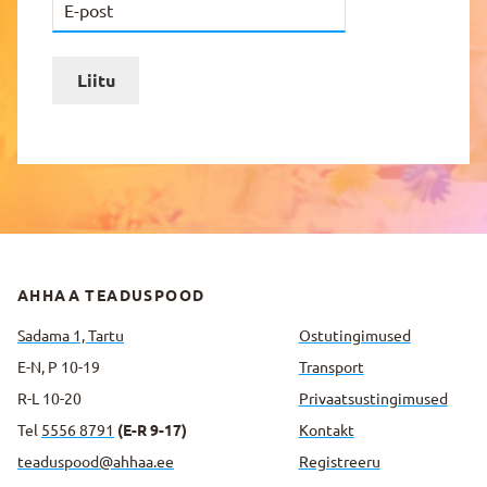
Liitu
AHHAA TEADUSPOOD
Sadama 1, Tartu
Ostutingimused
E-N, P 10-19
Transport
R-L 10-20
Privaatsus­tingimused
Tel
5556 8791
(E-R 9-17)
Kontakt
teaduspood@ahhaa.ee
Registreeru