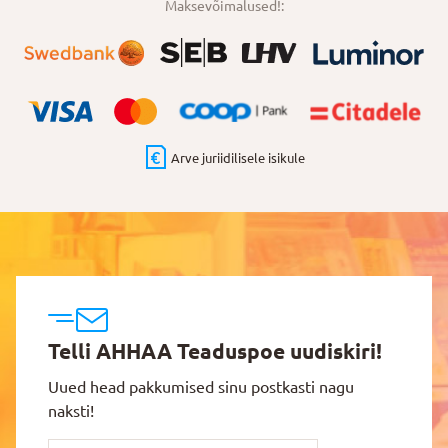
Maksevõimalused!:
Arve juriidilisele isikule
Telli AHHAA Teaduspoe uudiskiri!
Uued head pakkumised sinu postkasti nagu
naksti!