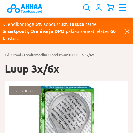
Kliendikontoga
5%
soodustust.
Tasuta
tarne
Smartposti, Omniva ja DPD
pakiautomaati alates
60
€
ostust.
Pood
Loodusmaailm
Loodusvaatlus
Luup 3x/6x
Luup 3x/6x
Laost otsas