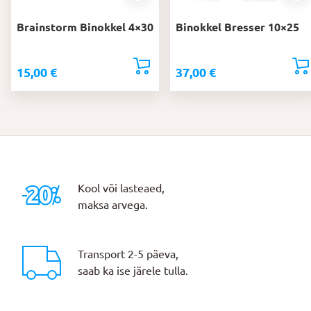
Brainstorm Binokkel 4×30
Binokkel Bresser 10×25
15,00
€
37,00
€
Kool või lasteaed,
maksa arvega.
Transport 2-5 päeva,
saab ka ise järele tulla.