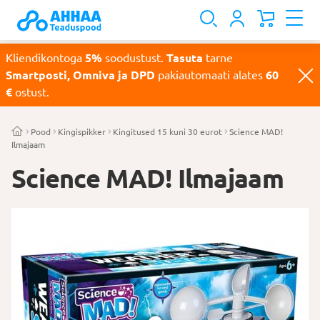
Kliendikontoga
5%
soodustust.
Tasuta
tarne
Smartposti, Omniva ja DPD
pakiautomaati alates
60
€
ostust.
Pood
Kingispikker
Kingitused 15 kuni 30 eurot
Science MAD!
Ilmajaam
Science MAD! Ilmajaam