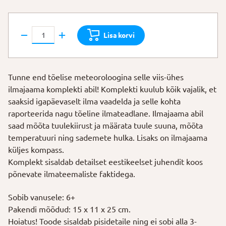
Science
Lisa korvi
MAD!
Ilmajaam
kogus
Tunne end tõelise meteoroloogina selle viis-ühes
ilmajaama komplekti abil! Komplekti kuulub kõik vajalik, et
saaksid igapäevaselt ilma vaadelda ja selle kohta
raporteerida nagu tõeline ilmateadlane. Ilmajaama abil
saad mõõta tuulekiirust ja määrata tuule suuna, mõõta
temperatuuri ning sademete hulka. Lisaks on ilmajaama
küljes kompass.
Komplekt sisaldab detailset eestikeelset juhendit koos
põnevate ilmateemaliste faktidega.
Sobib vanusele: 6+
Pakendi mõõdud: 15 x 11 x 25 cm.
Hoiatus! Toode sisaldab pisidetaile ning ei sobi alla 3-