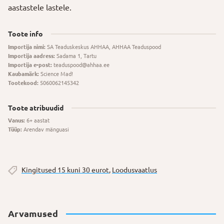
aastastele lastele.
Toote info
Importija nimi:
SA Teaduskeskus AHHAA, AHHAA Teaduspood
Importija aadress:
Sadama 1, Tartu
Importija e-post:
teaduspood@ahhaa.ee
Kaubamärk:
Science Mad!
Tootekood:
5060062145342
Toote atribuudid
Vanus:
6+ aastat
Tüüp:
Arendav mänguasi
Kingitused 15 kuni 30 eurot
,
Loodusvaatlus
Arvamused