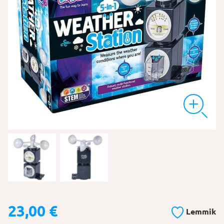
23,00
€
Lemmik