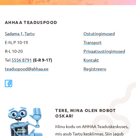
AHHAA TEADUSPOOD
Sadama 1, Tartu
Ostutingimused
E-N, P 10-19
Transport
R-L 10-20
Privaatsus­tingimused
Tel
5556 8791
(E-R 9-17)
Kontakt
teaduspood@ahhaa.ee
Registreeru
TERE, MINA OLEN ROBOT
OSKAR!
Minu kodu on AHHAA Teaduskeskuses,
mis asub Tartu kesklinnas. Siin jagub