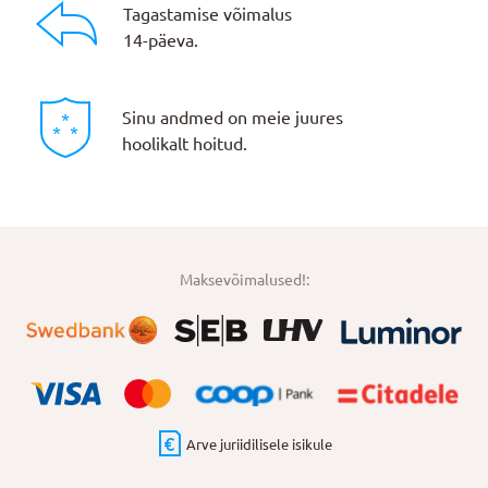
Tagastamise võimalus
14-päeva.
Sinu andmed on meie juures
hoolikalt hoitud.
Maksevõimalused!:
Arve juriidilisele isikule