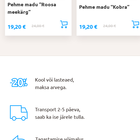
Pehme madu “Roosa
Pehme madu “Kobra”
meekärg”
19,20
€
19,20
€
24,00
€
Algne
Praegune
24,00
€
Algne
Praegune
hind
hind
hind
hind
oli:
on:
oli:
on:
24,00 €.
19,20 €.
24,00 €.
19,20 €.
Kool või lasteaed,
maksa arvega.
Transport 2-5 päeva,
saab ka ise järele tulla.
Tagastamise võimalus