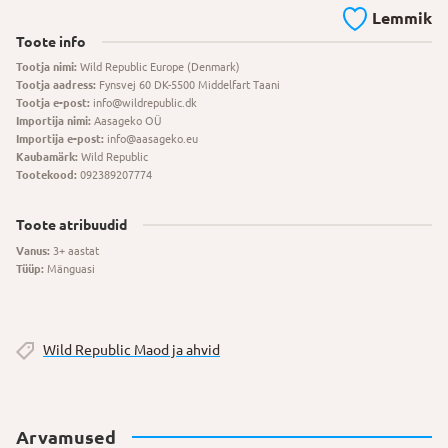
Lemmik
Toote info
Tootja nimi:
Wild Republic Europe (Denmark)
Tootja aadress:
Fynsvej 60 DK-5500 Middelfart Taani
Tootja e-post:
info@wildrepublic.dk
Importija nimi:
Aasageko OÜ
Importija e-post:
info@aasageko.eu
Kaubamärk:
Wild Republic
Tootekood:
092389207774
Toote atribuudid
Vanus:
3+ aastat
Tüüp:
Mänguasi
Wild Republic Maod ja ahvid
Arvamused