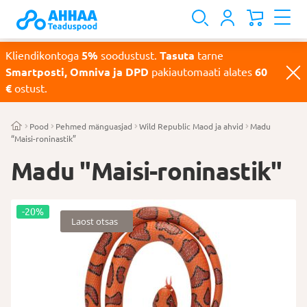
Kliendikontoga
5%
soodustust.
Tasuta
tarne
Smartposti, Omniva ja DPD
pakiautomaati alates
60
€
ostust.
Pood
Pehmed mänguasjad
Wild Republic Maod ja ahvid
Madu
“Maisi-roninastik”
Madu "Maisi-roninastik"
-20%
Laost otsas