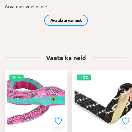
Arvamusi veel ei ole.
Avalda arvamust
Vaata ka neid
-20%
-20%