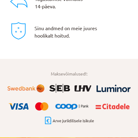
14-päeva.
Sinu andmed on meie juures
hoolikalt hoitud.
Maksevõimalused!:
Arve juriidilisele isikule