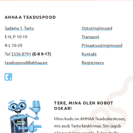
AHHAA TEADUSPOOD
Sadama 1, Tartu
Ostutingimused
E-N, P 10-19
Transport
R-L 10-20
Privaatsus­tingimused
Tel
5556 8791
(E-R 9-17)
Kontakt
teaduspood@ahhaa.ee
Registreeru
TERE, MINA OLEN ROBOT
OSKAR!
Minu kodu on AHHAA Teaduskeskuses,
mis asub Tartu kesklinnas. Siin jagub