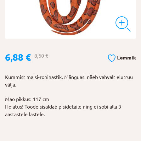
Algne
Praegune
6,88
€
8,60
€
Lemmik
hind
hind
oli:
on:
Kummist maisi-roninastik. Mänguasi näeb vahvalt elutruu
8,60 €.
6,88 €.
välja.
Mao pikkus: 117 cm
Hoiatus! Toode sisaldab pisidetaile ning ei sobi alla 3-
aastastele lastele.