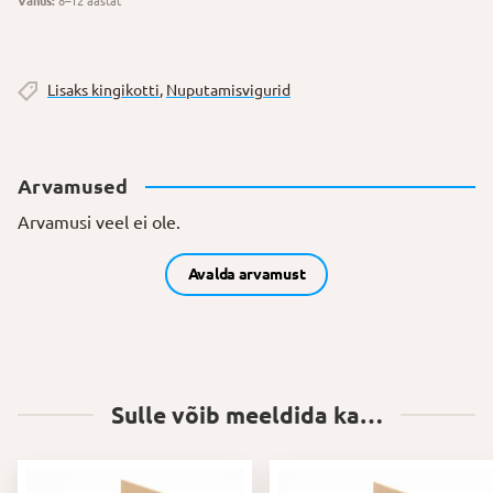
Vanus:
8–12 aastat
Lisaks kingikotti
,
Nuputamisvigurid
Arvamused
Arvamusi veel ei ole.
Avalda arvamust
Sulle võib meeldida ka…