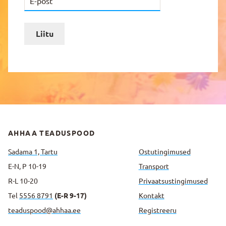
Liitu
AHHAA TEADUSPOOD
Sadama 1, Tartu
Ostutingimused
E-N, P 10-19
Transport
R-L 10-20
Privaatsus­tingimused
Tel
5556 8791
(E-R 9-17)
Kontakt
teaduspood@ahhaa.ee
Registreeru