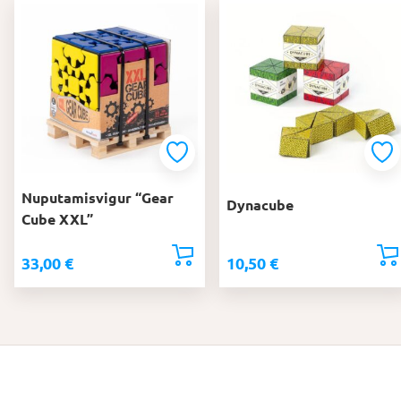
Nuputamisvigur “Gear
Dynacube
Cube XXL”
33,00
€
10,50
€