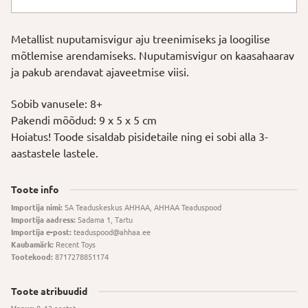
sa
oled
Metallist nuputamisvigur aju treenimiseks ja loogilise
suurepärane?"
mõtlemise arendamiseks. Nuputamisvigur on kaasahaarav
kogus
ja pakub arendavat ajaveetmise viisi.
Sobib vanusele: 8+
Pakendi mõõdud: 9 x 5 x 5 cm
Hoiatus! Toode sisaldab pisidetaile ning ei sobi alla 3-
aastastele lastele.
Toote info
Importija nimi:
SA Teaduskeskus AHHAA, AHHAA Teaduspood
Importija aadress:
Sadama 1, Tartu
Importija e-post:
teaduspood@ahhaa.ee
Kaubamärk:
Recent Toys
Tootekood:
8717278851174
Toote atribuudid