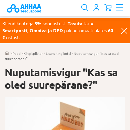
Kliendikontoga
5%
soodustust.
Tasuta
tarne
Smartposti, Omniva ja DPD
pakiautomaati alates
60
€
ostust.
Pood
Kingispikker
Lisaks kingikotti
Nuputamisvigur “Kas sa oled
suurepärane?”
Nuputamisvigur "Kas sa
oled suurepärane?"