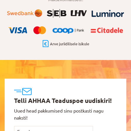
Arve juriidilisele isikule
Telli AHHAA Teaduspoe uudiskiri!
Uued head pakkumised sinu postkasti nagu
naksti!