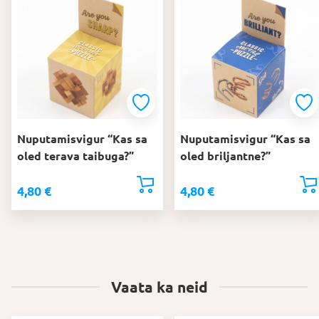
Nuputamisvigur “Kas sa
Nuputamisvigur “Kas sa
oled terava taibuga?”
oled briljantne?”
4,80
€
4,80
€
Vaata ka neid