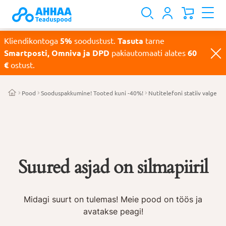
Kliendikontoga
5%
soodustust.
Tasuta
tarne
Smartposti, Omniva ja DPD
pakiautomaati alates
60
€
ostust.
Pood
Soodus­pakkumine! Tooted kuni -40%!
Nutitelefoni statiiv valge
Suured asjad on silmapiiril
Midagi suurt on tulemas! Meie pood on töös ja
avatakse peagi!