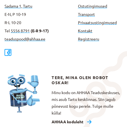
Sadama 1, Tartu
Ostutingimused
E-N, P 10-19
Transport
R-L 10-20
Privaatsus­tingimused
Tel
5556 8791
(E-R 9-17)
Kontakt
teaduspood@ahhaa.ee
Registreeru
TERE, MINA OLEN ROBOT
OSKAR!
Minu kodu on AHHAA Teaduskeskuses,
mis asub Tartu kesklinnas. Siin jagub
põnevust kogu perele. Tulge mulle
külla!
AHHAA koduleht