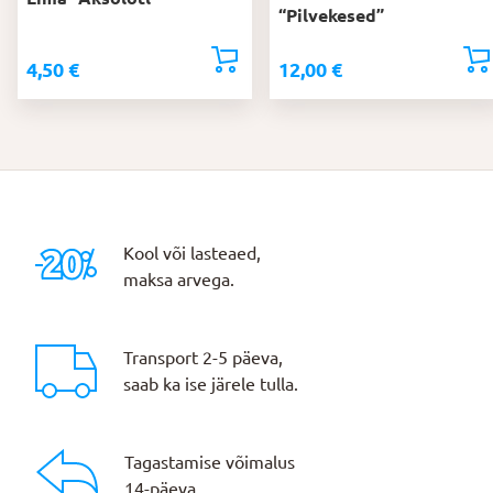
“Pilvekesed”
4,50
€
12,00
€
Kool või lasteaed,
maksa arvega.
Transport 2-5 päeva,
saab ka ise järele tulla.
Tagastamise võimalus
14-päeva.