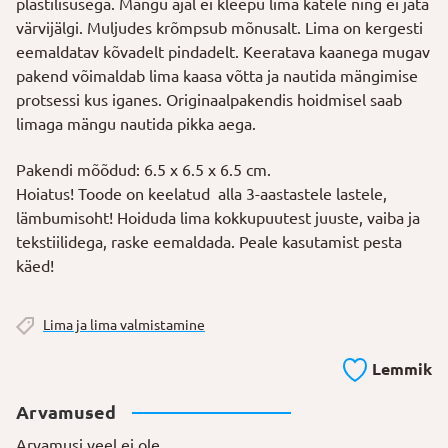
plastilisusega. Mängu ajal ei kleepu lima kätele ning ei jäta
värvijälgi. Muljudes krõmpsub mõnusalt. Lima on kergesti
eemaldatav kõvadelt pindadelt. Keeratava kaanega mugav
pakend võimaldab lima kaasa võtta ja nautida mängimise
protsessi kus iganes. Originaalpakendis hoidmisel saab
limaga mängu nautida pikka aega.
Pakendi mõõdud: 6.5 x 6.5 x 6.5 cm.
Hoiatus! Toode on keelatud alla 3-aastastele lastele,
lämbumisoht! Hoiduda lima kokkupuutest juuste, vaiba ja
tekstiilidega, raske eemaldada. Peale kasutamist pesta
käed!
Lima ja lima valmistamine
Lemmik
Arvamused
Arvamusi veel ei ole.