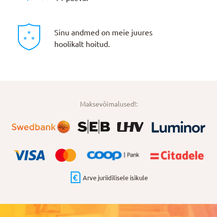
Sinu andmed on meie juures
hoolikalt hoitud.
Maksevõimalused!:
Arve juriidilisele isikule