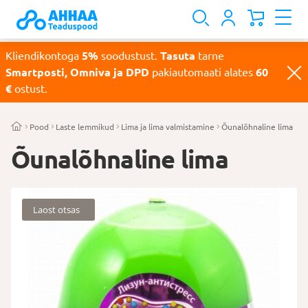
Kliendikontoga
5%
soodustust.
Tasuta
tarne
Smartposti, Omniva ja DPD
pakiautomaati alates
60
€
ostust.
Pood
Laste lemmikud
Lima ja lima valmistamine
Õunalõhnaline lima
Õunalõhnaline lima
Laost otsas