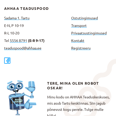
AHHAA TEADUSPOOD
Sadama 1, Tartu
Ostutingimused
E-N, P 10-19
Transport
R-L 10-20
Privaatsus­tingimused
Tel
5556 8791
(E-R 9-17)
Kontakt
teaduspood@ahhaa.ee
Registreeru
TERE, MINA OLEN ROBOT
OSKAR!
Minu kodu on AHHAA Teaduskeskuses,
mis asub Tartu kesklinnas. Siin jagub
põnevust kogu perele. Tulge mulle
külla!