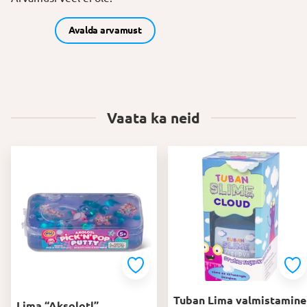
Avalda arvamust
Vaata ka neid
Tuban Lima valmistamine
Lima “Aksolotl”