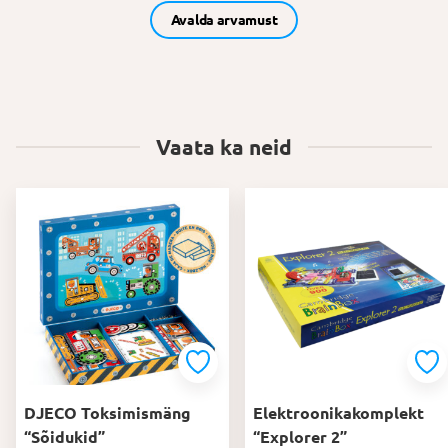
Avalda arvamust
Vaata ka neid
DJECO Toksimismäng
Elektroonikakomplekt
“Sõidukid”
“Explorer 2”