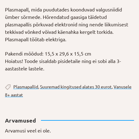
cm
Plasmapall, mida puudutades koonduvad valgusniidid
kogus
ümber sõrmede. Hõrendatud gaasiga täidetud
plasmapallis põrkuvad elektronid ning nende liikumisest
tekkivad võnked võivad käenahka kergelt torkida.
Plasmapall töötab elektriga.
Pakendi mõõdud: 15,5 x 29,6 x 15,5 cm
Hoiatus! Toode sisaldab pisidetaile ning ei sobi alla 3-
aastastele lastele.
Plasmapallid
,
Suuremad kingitused alates 30 eurot
,
Vanusele
8+ aastat
Arvamused
Arvamusi veel ei ole.