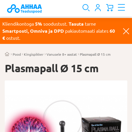
Kliendikontoga
5%
soodustust.
Tasuta
tarne
Smartposti, Omniva ja DPD
pakiautomaati alates
60
€
ostust.
Pood
Kingispikker
Vanusele 8+ aastat
Plasmapall Ø 15 cm
Plasmapall Ø 15 cm