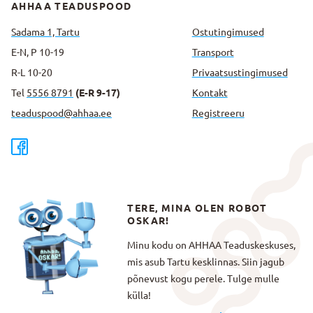
AHHAA TEADUSPOOD
Sadama 1, Tartu
Ostutingimused
E-N, P 10-19
Transport
R-L 10-20
Privaatsus­tingimused
Tel
5556 8791
(E-R 9-17)
Kontakt
teaduspood@ahhaa.ee
Registreeru
TERE, MINA OLEN ROBOT
OSKAR!
Minu kodu on AHHAA Teaduskeskuses,
mis asub Tartu kesklinnas. Siin jagub
põnevust kogu perele. Tulge mulle
külla!