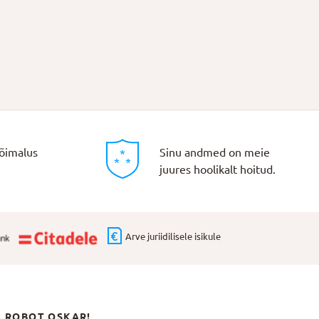
õimalus
Sinu andmed on meie
juures hoolikalt hoitud.
Arve juriidilisele isikule
N ROBOT OSKAR!