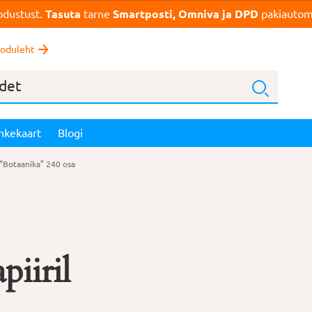
dustust.
Tasuta
tarne
Smartposti, Omniva ja DPD
pakiautoma
oduleht
nkekaart
Blogi
 “Botaanika” 240 osa
piiril