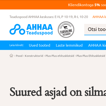
Kliendikontoga
5%
soo
Teaduspood AHHAA keskuses: E-N, P 10-19, R-L 10-20
AHHAA k
Products
search
Uued tooted
Laste lemmikud
AHHAA ki
Leia kiirelt:
Pood
Konstruktorid
Plus-Plus ehitusklotsid
Plus-Plus Ehitusklotsid
Suured asjad on silma