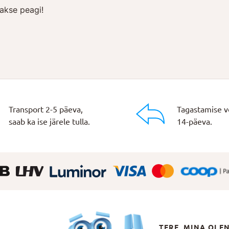
akse peagi!
Transport 2-5 päeva,
Tagastamise v
saab ka ise järele tulla.
14-päeva.
TERE, MINA OLE