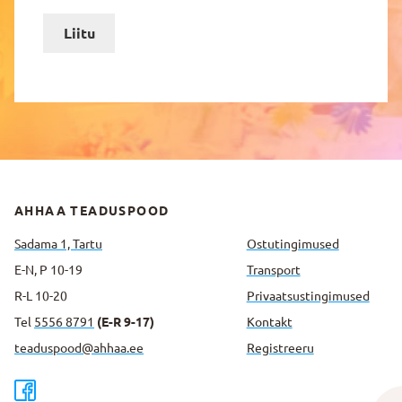
Liitu
AHHAA TEADUSPOOD
Sadama 1, Tartu
Ostutingimused
E-N, P 10-19
Transport
R-L 10-20
Privaatsus­tingimused
Tel
5556 8791
(E-R 9-17)
Kontakt
teaduspood@ahhaa.ee
Registreeru