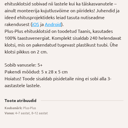
kogus
ehitusklotsid sobivad nii lastele kui ka täiskasvanutele –
ainult monteerija kujutlusvõime on piirideks! Juhendid ja
ideed ehitusprojektideks leiad tasuta nutiseadme
rakendusest (
iOS
ja
Android
).
Plus-Plus ehitusklotsid on toodetud Taanis, kasutades
100% taastuvenergiat. Komplekt sisaldab 240 helendavat
klotsi, mis on pakendatud tugevast plastikust tuubi. Ühe
klotsi pikkus on 2 cm.
Sobib vanusele: 5+
Pakendi mõõdud: 5 x 28 x 5 cm
Hoiatus! Toode sisaldab pisidetaile ning ei sobi alla 3-
aastastele lastele.
Toote atribuudid
Kaubamärk:
Plus-Plus
Vanus:
4–7 aastat, 8–12 aastat