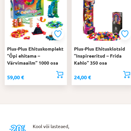
Plus-Plus Ehituskomplekt
Plus-Plus Ehitusklotsid
“Õpi ehitama –
”Inspireeritud – Frida
Värvimaailm” 1000 osa
Kahlo” 350 osa
59,00
€
24,00
€
Kool või lasteaed,