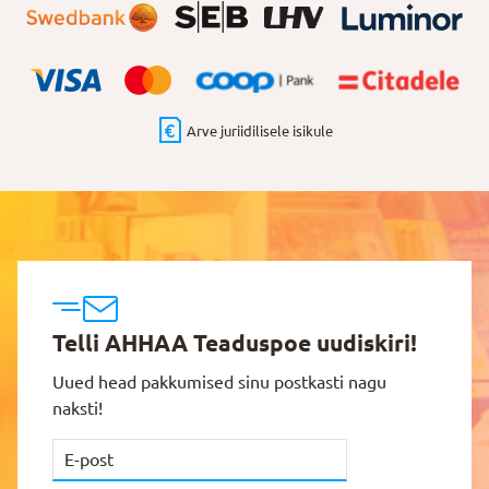
Arve juriidilisele isikule
Telli AHHAA Teaduspoe uudiskiri!
Uued head pakkumised sinu postkasti nagu
naksti!