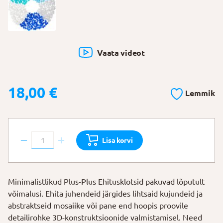
Vaata videot
18,00
€
Lemmik
Plus-
Lisa korvi
Plus
Ehitusklotsid
“Glitter
Minimalistlikud Plus-Plus Ehitusklotsid pakuvad lõputult
frost”
võimalusi. Ehita juhendeid järgides lihtsaid kujundeid ja
240
abstraktseid mosaiike või pane end hoopis proovile
osa
detailirohke 3D-konstruktsioonide valmistamisel. Need