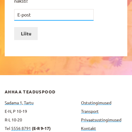
naksti!
Liitu
AHHAA TEADUSPOOD
Sadama 1, Tartu
Ostutingimused
E-N, P 10-19
Transport
R-L 10-20
Privaatsus­tingimused
Tel
5556 8791
(E-R 9-17)
Kontakt