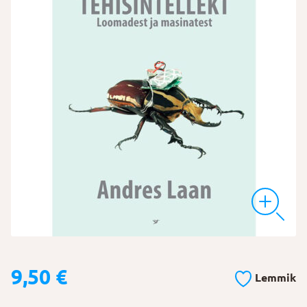
9,50
€
Lemmik