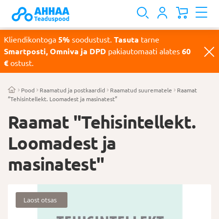
Kliendikontoga
5%
soodustust.
Tasuta
tarne
Smartposti, Omniva ja DPD
pakiautomaati alates
60
€
ostust.
Pood
Raamatud ja postkaardid
Raamatud suurematele
Raamat
“Tehisintellekt. Loomadest ja masinatest”
Raamat "Tehisintellekt.
Loomadest ja
masinatest"
Laost otsas