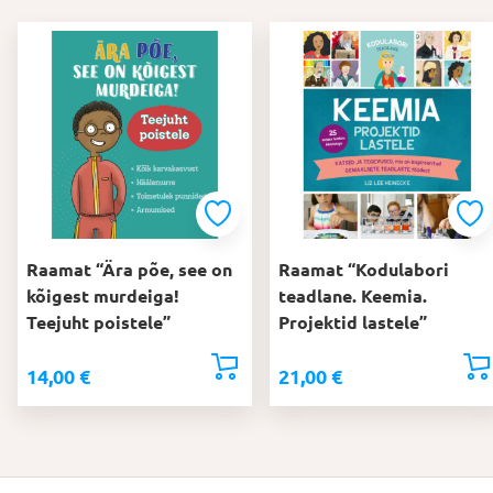
Raamat “Ära põe, see on
Raamat “Kodulabori
kõigest murdeiga!
teadlane. Keemia.
Teejuht poistele”
Projektid lastele”
14,00
€
21,00
€