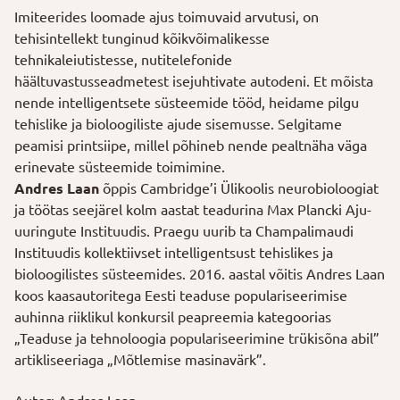
Imiteerides loomade ajus toimuvaid arvutusi, on
tehisintellekt tunginud kõikvõimalikesse
tehnikaleiutistesse, nutitelefonide
häältuvastusseadmetest isejuhtivate autodeni. Et mõista
nende intelligentsete süsteemide tööd, heidame pilgu
tehislike ja bioloogiliste ajude sisemusse. Selgitame
peamisi printsiipe, millel põhineb nende pealtnäha väga
erinevate süsteemide toimimine.
Andres Laan
õppis Cambridge’i Ülikoolis neurobioloogiat
ja töötas seejärel kolm aastat teadurina Max Plancki Aju-
uuringute Instituudis. Praegu uurib ta Champalimaudi
Instituudis kollektiivset intelligentsust tehislikes ja
bioloogilistes süsteemides. 2016. aastal võitis Andres Laan
koos kaasautoritega Eesti teaduse populariseerimise
auhinna riiklikul konkursil peapreemia kategoorias
„Teaduse ja tehnoloogia populariseerimine trükisõna abil”
artikliseeriaga „Mõtlemise masinavärk”.