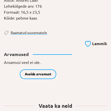
Autor: Andres Laan
Lehekülgede arv: 176
Formaat: 16,5 x 23,5
Köide: pehme kaas
Raamatud suurematele
Lemmik
Arvamused
Arvamusi veel ei ole.
Avalda arvamust
Vaata ka neid