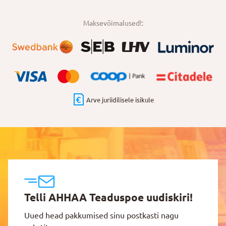
Maksevõimalused!:
Arve juriidilisele isikule
Telli AHHAA Teaduspoe uudiskiri!
Uued head pakkumised sinu postkasti nagu