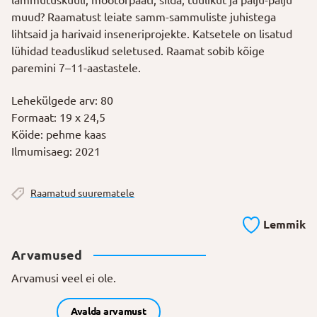
muud? Raamatust leiate samm-sammuliste juhistega
lihtsaid ja harivaid inseneriprojekte. Katsetele on lisatud
lühidad teaduslikud seletused. Raamat sobib kõige
paremini 7–11-aastastele.
Lehekülgede arv:
80
Formaat:
19 x 24,5
Köide:
pehme kaas
Ilmumisaeg:
2021
Raamatud suurematele
Lemmik
Arvamused
Arvamusi veel ei ole.
Avalda arvamust