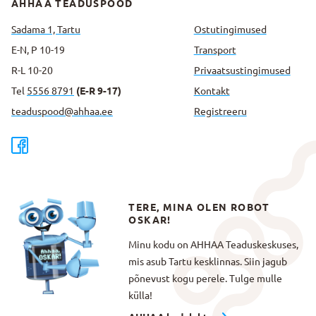
AHHAA TEADUSPOOD
Sadama 1, Tartu
Ostutingimused
E-N, P 10-19
Transport
R-L 10-20
Privaatsus­tingimused
Tel
5556 8791
(E-R 9-17)
Kontakt
teaduspood@ahhaa.ee
Registreeru
TERE, MINA OLEN ROBOT
OSKAR!
Minu kodu on AHHAA Teaduskeskuses,
mis asub Tartu kesklinnas. Siin jagub
põnevust kogu perele. Tulge mulle
külla!