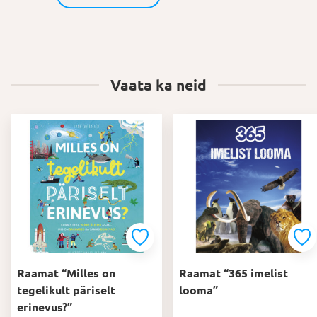
Vaata ka neid
Raamat “Milles on
Raamat “365 imelist
tegelikult päriselt
looma”
erinevus?”