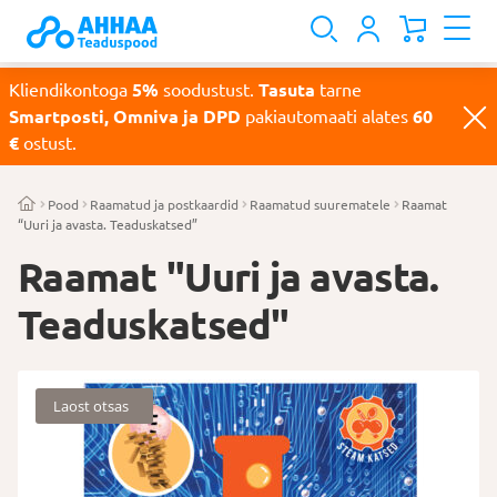
Kliendikontoga
5%
soodustust.
Tasuta
tarne
Smartposti, Omniva ja DPD
pakiautomaati alates
60
€
ostust.
Pood
Raamatud ja postkaardid
Raamatud suurematele
Raamat
“Uuri ja avasta. Teaduskatsed”
Raamat "Uuri ja avasta.
Teaduskatsed"
Laost otsas