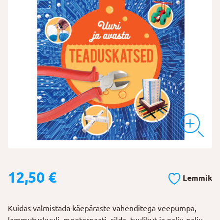
12,50
€
Lemmik
Kuidas valmistada käepäraste vahenditega veepumpa,
lammutuskuuli, mootorpaati, silda, tuulikut ja palju-palju