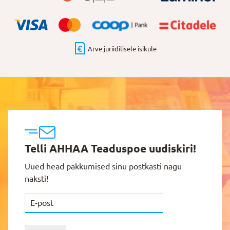
Arve juriidilisele isikule
Telli AHHAA Teaduspoe uudiskiri!
Uued head pakkumised sinu postkasti nagu
naksti!