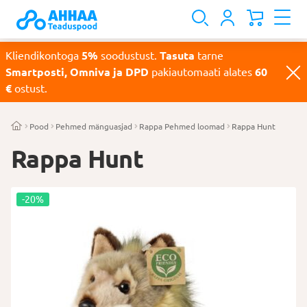
Kliendikontoga
5%
soodustust.
Tasuta
tarne
Smartposti, Omniva ja DPD
pakiautomaati alates
60
€
ostust.
Pood
Pehmed mänguasjad
Rappa Pehmed loomad
Rappa Hunt
Rappa Hunt
-20%