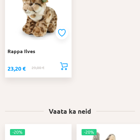
Rappa Ilves
23,20
€
29,00
€
Algne
Praegune
hind
hind
oli:
on:
29,00 €.
23,20 €.
Vaata ka neid
-20%
-20%