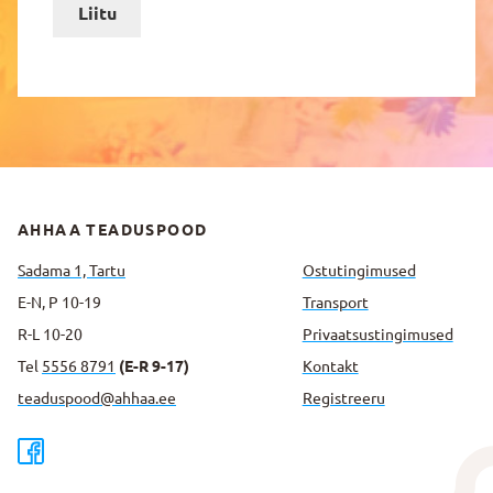
Liitu
AHHAA TEADUSPOOD
Sadama 1, Tartu
Ostutingimused
E-N, P 10-19
Transport
R-L 10-20
Privaatsus­tingimused
Tel
5556 8791
(E-R 9-17)
Kontakt
teaduspood@ahhaa.ee
Registreeru