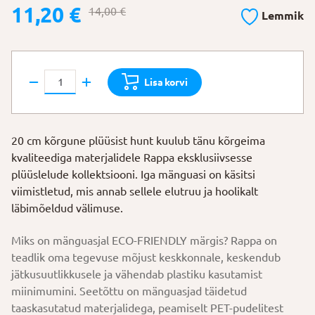
Algne
Praegune
11,20
€
14,00
€
Lemmik
hind
hind
oli:
on:
14,00 €.
11,20 €.
Rappa
Lisa korvi
Hunt
kogus
20 cm kõrgune plüüsist hunt kuulub tänu kõrgeima
kvaliteediga materjalidele Rappa eksklusiivsesse
plüüslelude kollektsiooni. Iga mänguasi on käsitsi
viimistletud, mis annab sellele elutruu ja hoolikalt
läbimõeldud välimuse.
Miks on mänguasjal ECO-FRIENDLY märgis? Rappa on
teadlik oma tegevuse mõjust keskkonnale, keskendub
jätkusuutlikkusele ja vähendab plastiku kasutamist
miinimumini. Seetõttu on mänguasjad täidetud
taaskasutatud materjalidega, peamiselt PET-pudelitest