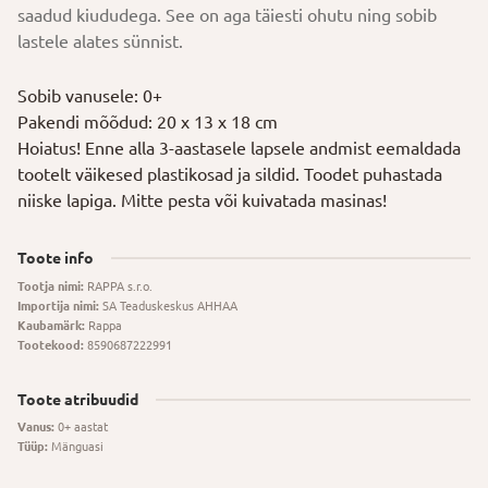
saadud kiududega. See on aga täiesti ohutu ning sobib
lastele alates sünnist.
Sobib vanusele: 0+
Pakendi mõõdud: 20 x 13 x 18 cm
Hoiatus! Enne alla 3-aastasele lapsele andmist eemaldada
tootelt väikesed plastikosad ja sildid. Toodet puhastada
niiske lapiga. Mitte pesta või kuivatada masinas!
Toote info
Tootja nimi:
RAPPA s.r.o.
Importija nimi:
SA Teaduskeskus AHHAA
Kaubamärk:
Rappa
Tootekood:
8590687222991
Toote atribuudid
Vanus:
0+ aastat
Tüüp:
Mänguasi