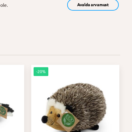
ole.
Avalda arvamust
-20%