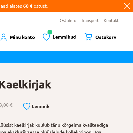
ati alates
60 €
ostust.
Ostuinfo
Transport
Kontakt
Lemmikud
Minu konto
Ostukorv
Kaelkirjak
3,00
€
Lemmik
üüsist kaelkirjak kuulub tänu kõrgeima kvaliteediga
pa eksklusiivsesse plüüslelude kollektsiooni. Iga