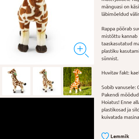
mänguasi on käsit
läbimõeldud väl
Rappa pöörab su
mistõttu kannab 
taaskasutatud ma
plastiku kasutami
sünnist.
Huvitav fakt: kael
Sobib vanusele: 
Pakendi mõõdud:
Hoiatus! Enne al
plastikosad ja si
kuivatada masina
Lemmik