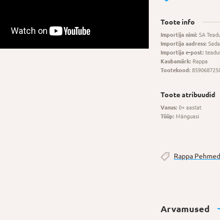
Toote info
Importija nimi:
SA Tead
Importija aadress:
Sada
Importija e-post:
teadu
Kaubamärk:
Rappa
Tootekood:
859068725
Toote atribuudid
Vanus:
0+ aastat
Tüüp:
Mänguasi
Rappa Pehmed
Arvamused