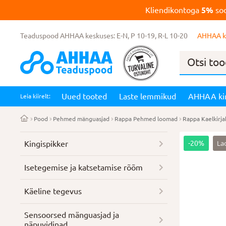
Kliendikontoga
5%
soo
Teaduspood AHHAA keskuses: E-N, P 10-19, R-L 10-20
AHHAA k
Products
search
Uued tooted
Laste lemmikud
AHHAA ki
Leia kiirelt:
Pood
Pehmed mänguasjad
Rappa Pehmed loomad
Rappa Kaelkirja
La
Kingispikker
-20%
Isetegemise ja katsetamise rõõm
Käeline tegevus
Sensoorsed mänguasjad ja
näpuvidinad