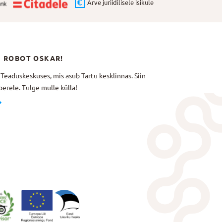
Arve juriidilisele isikule
N ROBOT OSKAR!
aduskeskuses, mis asub Tartu kesklinnas. Siin
erele. Tulge mulle külla!