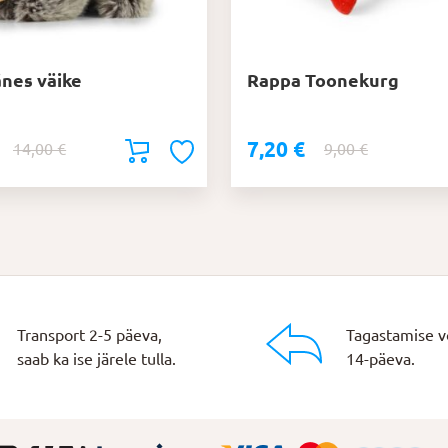
nes väike
Rappa Toonekurg
7,20
€
Algne
Praegune
Algne
Praegune
14,00
€
9,00
€
hind
hind
hind
hind
oli:
on:
oli:
on:
14,00 €.
11,20 €.
9,00 €.
7,20 €.
Transport 2-5 päeva,
Tagastamise v
saab ka ise järele tulla.
14-päeva.