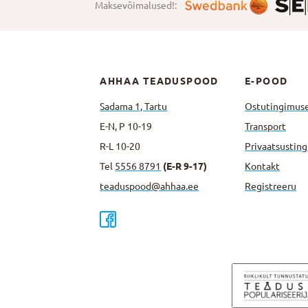
Maksevõimalused!:
AHHAA TEADUSPOOD
E-POOD
Sadama 1, Tartu
Ostutingimus
E-N, P 10-19
Transport
R-L 10-20
Privaatsus­tin
Tel
5556 8791
(E-R 9-17)
Kontakt
teaduspood@ahhaa.ee
Registreeru