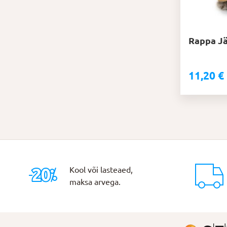
Rappa Jä
11,20
€
Kool või lasteaed,
maksa arvega.