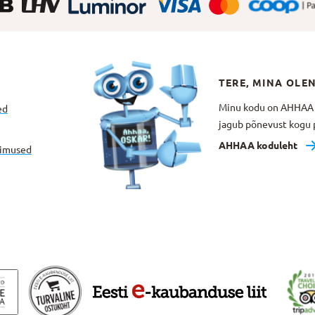
TERE, MINA OLE
Minu kodu on AHHAA Te
ed
jagub põnevust kogu p
AHHAA koduleht
gimused