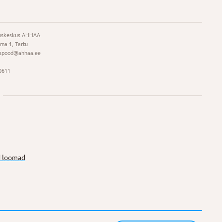
uskeskus AHHAA
ma 1, Tartu
spood@ahhaa.ee
0611
 loomad