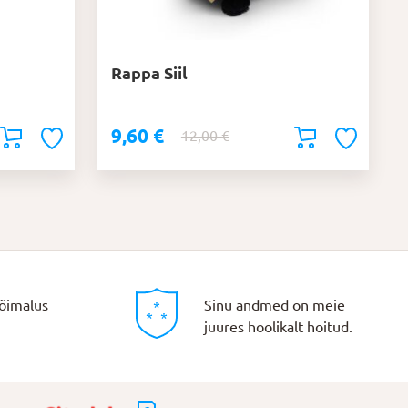
Rappa Siil
9,60
€
Algne
Praegune
12,00
€
hind
hind
oli:
on:
12,00 €.
9,60 €.
õimalus
Sinu andmed on meie
juures hoolikalt hoitud.