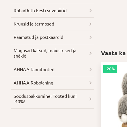
RobinRuth Eesti suveniirid
Kruusid ja termosed
Raamatud ja postkaardid
Magusad katsed, maiustused ja
Vaata ka
snäkid
-20%
AHHAA fännitooted
AHHAA Robolahing
Soodus­pakkumine! Tooted kuni
-40%!