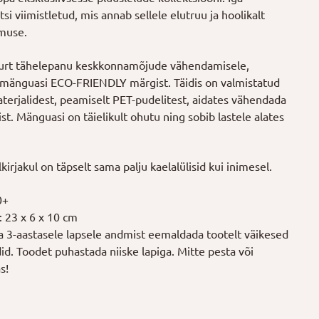
si viimistletud, mis annab sellele elutruu ja hoolikalt
imuse.
urt tähelepanu keskkonnamõjude vähendamisele,
mänguasi ECO-FRIENDLY märgist. Täidis on valmistatud
terjalidest, peamiselt PET-pudelitest, aidates vähendada
st. Mänguasi on täielikult ohutu ning sobib lastele alates
kirjakul on täpselt sama palju kaelalülisid kui inimesel.
0+
 23 x 6 x 10 cm
la 3-aastasele lapsele andmist eemaldada tootelt väikesed
ldid. Toodet puhastada niiske lapiga. Mitte pesta või
s!