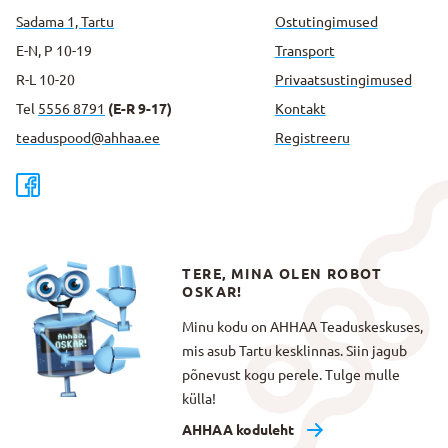
Sadama 1, Tartu
Ostutingimused
E-N, P 10-19
Transport
R-L 10-20
Privaatsus­tingimused
Tel
5556 8791
(E-R 9-17)
Kontakt
teaduspood@ahhaa.ee
Registreeru
TERE, MINA OLEN ROBOT
OSKAR!
Minu kodu on AHHAA Teaduskeskuses,
mis asub Tartu kesklinnas. Siin jagub
põnevust kogu perele. Tulge mulle
külla!
AHHAA koduleht