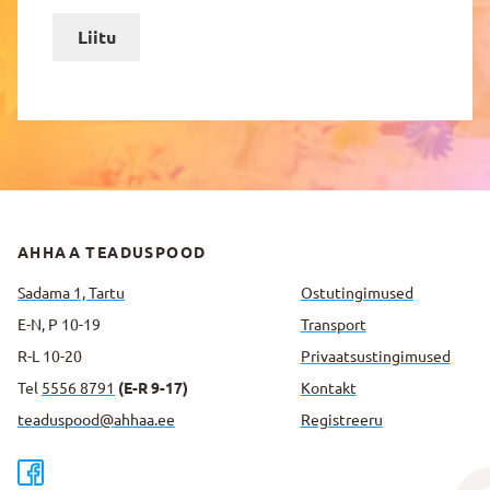
Liitu
AHHAA TEADUSPOOD
Sadama 1, Tartu
Ostutingimused
E-N, P 10-19
Transport
R-L 10-20
Privaatsus­tingimused
Tel
5556 8791
(E-R 9-17)
Kontakt
teaduspood@ahhaa.ee
Registreeru