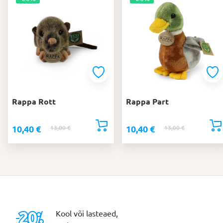
Rappa Rott
Rappa Part
10,40
€
10,40
€
13,00
€
Algne
Praegune
13,00
€
Algne
Praegune
hind
hind
hind
hind
oli:
on:
oli:
on:
13,00 €.
10,40 €.
13,00 €.
10,40 €.
Kool või lasteaed,