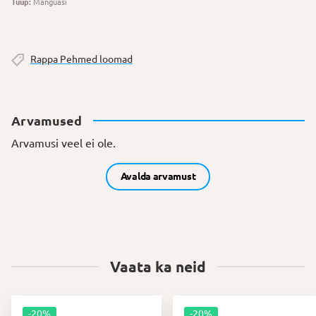
Tüüp:
Mänguasi
Rappa Pehmed loomad
Arvamused
Arvamusi veel ei ole.
Avalda arvamust
Vaata ka neid
-20%
-20%