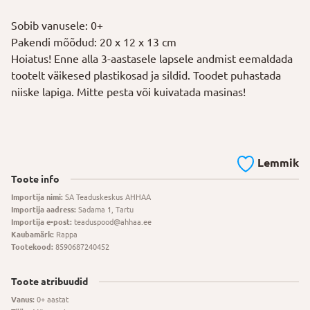
Sobib vanusele: 0+
Pakendi mõõdud: 20 x 12 x 13 cm
Hoiatus! Enne alla 3-aastasele lapsele andmist eemaldada
tootelt väikesed plastikosad ja sildid. Toodet puhastada
niiske lapiga. Mitte pesta või kuivatada masinas!
Lemmik
Toote info
Importija nimi:
SA Teaduskeskus AHHAA
Importija aadress:
Sadama 1, Tartu
Importija e-post:
teaduspood@ahhaa.ee
Kaubamärk:
Rappa
Tootekood:
8590687240452
Toote atribuudid
Vanus:
0+ aastat