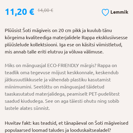
Algne
Praegune
11,20
€
14,00
€
Lemmik
hind
hind
oli:
on:
Plüüsist Šoti mägiveis on 20 cm pikk ja kuulub tänu
14,00 €.
11,20 €.
kõrgeima kvaliteediga materjalidele Rappa eksklusiivsesse
plüüslelude kollektsiooni. Iga ese on käsitsi viimistletud,
mis annab talle eriti elutruu ja võluva välimuse.
Miks on mänguasjal ECO-FRIENDLY märgis? Rappa on
teadlik oma tegevuse mõjust keskkonnale, keskendub
jätkusuutlikkusele ja vähendab plastiku kasutamist
miinimumini. Seetõttu on mänguasjad täidetud
taaskasutatud materjalidega, peamiselt PET-pudelitest
saadud kiududega. See on aga täiesti ohutu ning sobib
lastele alates sünnist.
Huvitav fakt: kas teadsid, et tänapäeval on Šoti mägiveised
populaarsed loomad taludes ja looduskaitsealadel?