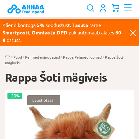
Kliendikontoga
5%
soodustust.
Tasuta
tarne
Smartposti, Omniva ja DPD
pakiautomaati alates
60
€
ostust.
Pood
Pehmed mänguasjad
Rappa Pehmed loomad
Rappa Šoti
mägiveis
Rappa Šoti mägiveis
-20%
Laost otsas