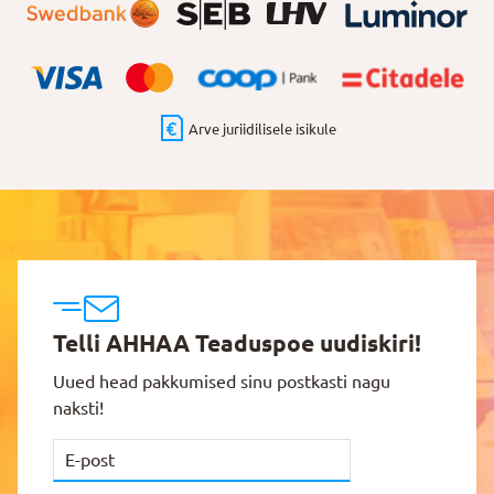
Arve juriidilisele isikule
Telli AHHAA Teaduspoe uudiskiri!
Uued head pakkumised sinu postkasti nagu
naksti!