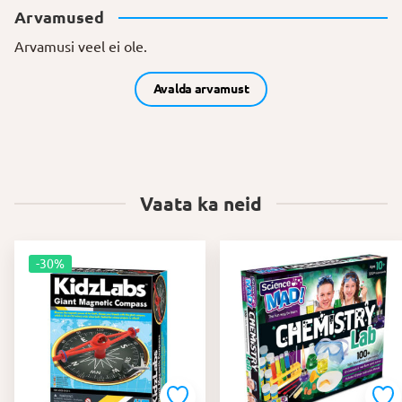
Arvamused
Arvamusi veel ei ole.
Avalda arvamust
Vaata ka neid
-30%