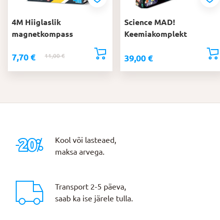
4M Hiiglaslik
Science MAD!
magnetkompass
Keemiakomplekt
7,70
€
11,00
€
Algne
Praegune
39,00
€
hind
hind
oli:
on:
11,00 €.
7,70 €.
Kool või lasteaed,
maksa arvega.
Transport 2-5 päeva,
saab ka ise järele tulla.