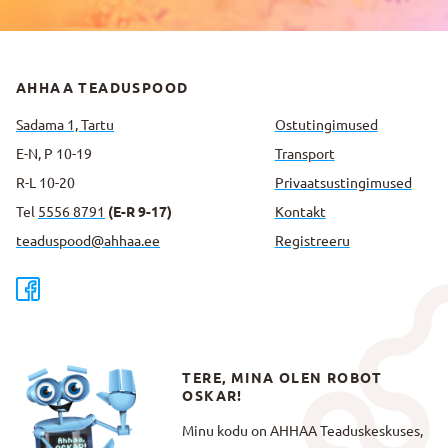
AHHAA TEADUSPOOD
Sadama 1, Tartu
Ostutingimused
E-N, P 10-19
Transport
R-L 10-20
Privaatsus­tingimused
Tel
5556 8791
(E-R 9-17)
Kontakt
teaduspood@ahhaa.ee
Registreeru
TERE, MINA OLEN ROBOT
OSKAR!
Minu kodu on AHHAA Teaduskeskuses,