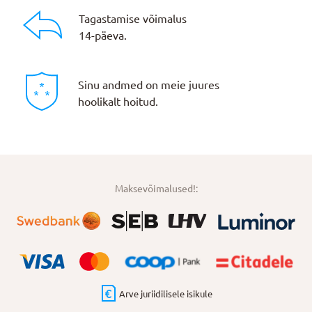
Tagastamise võimalus
14-päeva.
Sinu andmed on meie juures
hoolikalt hoitud.
Maksevõimalused!:
Arve juriidilisele isikule