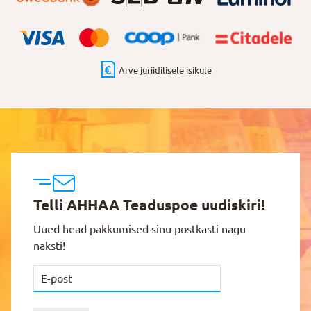
Arve juriidilisele isikule
Telli AHHAA Teaduspoe uudiskiri!
Uued head pakkumised sinu postkasti nagu
naksti!