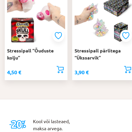
Stressipall “Õuduste
Stressipall pärlitega
kolju”
“Ükssarvik”
4,50
€
3,90
€
Kool või lasteaed,
maksa arvega.