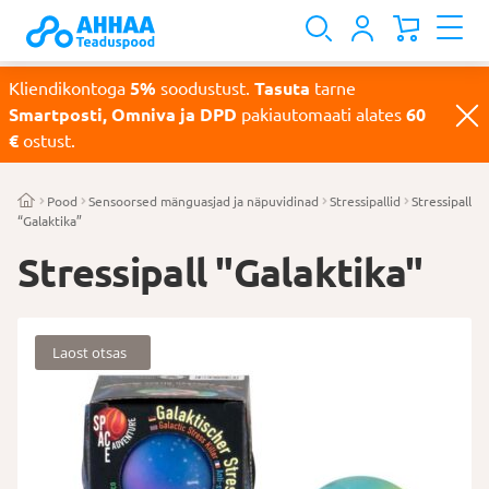
Kliendikontoga
5%
soodustust.
Tasuta
tarne
Smartposti, Omniva ja DPD
pakiautomaati alates
60
€
ostust.
Pood
Sensoorsed mänguasjad ja näpuvidinad
Stressipallid
Stressipall
“Galaktika”
Stressipall "Galaktika"
Laost otsas