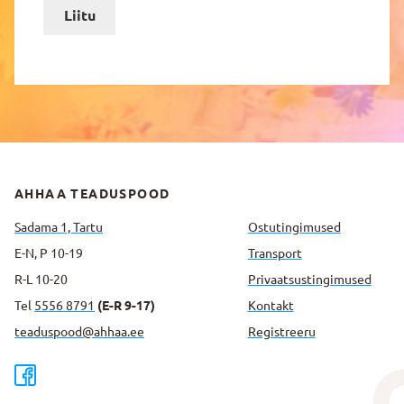
Liitu
AHHAA TEADUSPOOD
Sadama 1, Tartu
Ostutingimused
E-N, P 10-19
Transport
R-L 10-20
Privaatsus­tingimused
Tel
5556 8791
(E-R 9-17)
Kontakt
teaduspood@ahhaa.ee
Registreeru