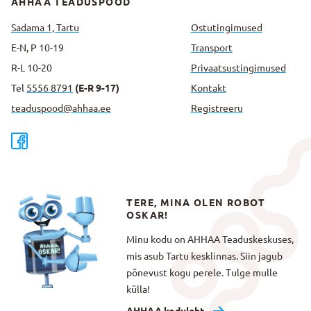
AHHAA TEADUSPOOD
Sadama 1, Tartu
Ostutingimused
E-N, P 10-19
Transport
R-L 10-20
Privaatsus­tingimused
Tel
5556 8791
(E-R 9-17)
Kontakt
teaduspood@ahhaa.ee
Registreeru
TERE, MINA OLEN ROBOT
OSKAR!
Minu kodu on AHHAA Teaduskeskuses,
mis asub Tartu kesklinnas. Siin jagub
põnevust kogu perele. Tulge mulle
külla!
AHHAA koduleht