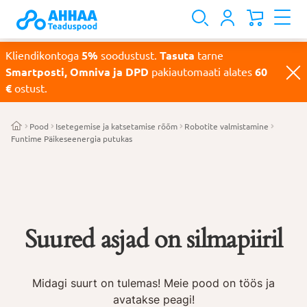
Kliendikontoga
5%
soodustust.
Tasuta
tarne
Smartposti, Omniva ja DPD
pakiautomaati alates
60
€
ostust.
Pood
Isetegemise ja katsetamise rõõm
Robotite valmistamine
Funtime Päikeseenergia putukas
Suured asjad on silmapiiril
Midagi suurt on tulemas! Meie pood on töös ja
avatakse peagi!