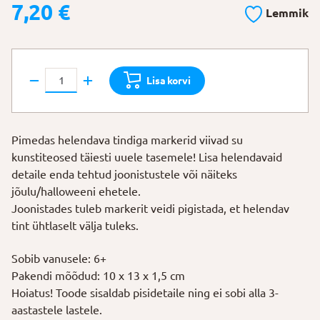
7,20
€
Lemmik
Pimedas
Lisa korvi
helendava
tindiga
markerid
Pimedas helendava tindiga markerid viivad su
kogus
kunstiteosed täiesti uuele tasemele! Lisa helendavaid
detaile enda tehtud joonistustele või näiteks
jõulu/halloweeni ehetele.
Joonistades tuleb markerit veidi pigistada, et helendav
tint ühtlaselt välja tuleks.
Sobib vanusele: 6+
Pakendi mõõdud: 10 x 13 x 1,5 cm
Hoiatus! Toode sisaldab pisidetaile ning ei sobi alla 3-
aastastele lastele.