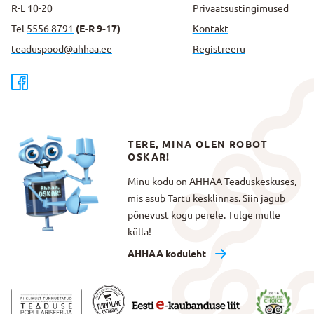
R-L 10-20
Privaatsus­tingimused
Tel
5556 8791
(E-R 9-17)
Kontakt
teaduspood@ahhaa.ee
Registreeru
TERE, MINA OLEN ROBOT
OSKAR!
Minu kodu on AHHAA Teaduskeskuses,
mis asub Tartu kesklinnas. Siin jagub
põnevust kogu perele. Tulge mulle
külla!
AHHAA koduleht