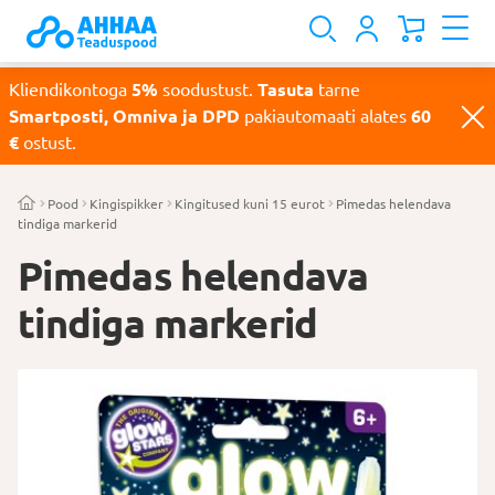
Kliendikontoga
5%
soodustust.
Tasuta
tarne
Smartposti, Omniva ja DPD
pakiautomaati alates
60
€
ostust.
Pood
Kingispikker
Kingitused kuni 15 eurot
Pimedas helendava
tindiga markerid
Pimedas helendava
tindiga markerid