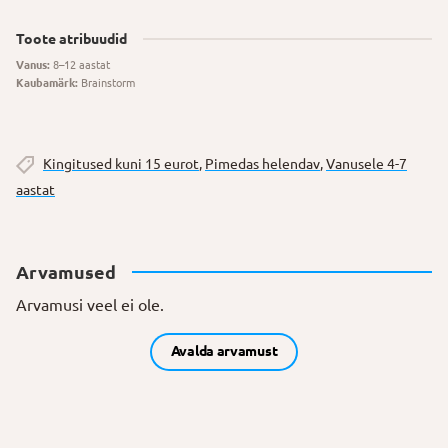
Toote atribuudid
Vanus:
8–12 aastat
Kaubamärk:
Brainstorm
Kingitused kuni 15 eurot
,
Pimedas helendav
,
Vanusele 4-7
aastat
Arvamused
Arvamusi veel ei ole.
Avalda arvamust