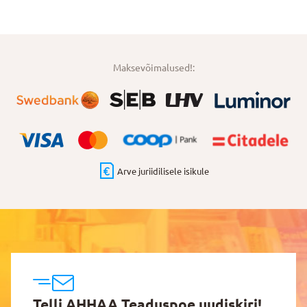
Maksevõimalused!:
Arve juriidilisele isikule
Telli AHHAA Teaduspoe uudiskiri!