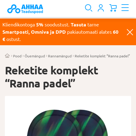
Kliendikontoga
5%
soodustust.
Tasuta
tarne
Smartposti, Omniva ja DPD
pakiautomaati alates
60
€
ostust.
Pood
Õuemängud
Rannamängud
Reketite komplekt “Ranna padel”
Reketite komplekt
“Ranna padel”