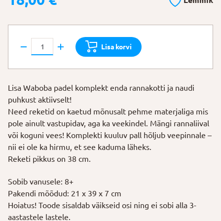
Lemmik
Reketite
Lisa korvi
komplekt
“Ranna
padel”
Lisa Waboba padel komplekt enda rannakotti ja naudi
kogus
puhkust aktiivselt!
Need reketid on kaetud mõnusalt pehme materjaliga mis
pole ainult vastupidav, aga ka veekindel. Mängi rannaliival
või koguni vees! Komplekti kuuluv pall hõljub veepinnale –
nii ei ole ka hirmu, et see kaduma läheks.
Reketi pikkus on 38 cm.
Sobib vanusele: 8+
Pakendi mõõdud: 21 x 39 x 7 cm
Hoiatus! Toode sisaldab väikseid osi ning ei sobi alla 3-
aastastele lastele.