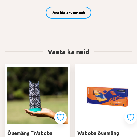
Avalda arvamust
Vaata ka neid
Õuemäng “Waboba
Waboba õuemäng