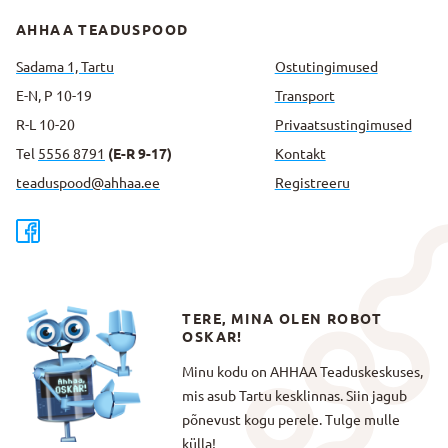
AHHAA TEADUSPOOD
Sadama 1, Tartu
Ostutingimused
E-N, P 10-19
Transport
R-L 10-20
Privaatsus­tingimused
Tel
5556 8791
(E-R 9-17)
Kontakt
teaduspood@ahhaa.ee
Registreeru
TERE, MINA OLEN ROBOT
OSKAR!
Minu kodu on AHHAA Teaduskeskuses,
mis asub Tartu kesklinnas. Siin jagub
põnevust kogu perele. Tulge mulle
külla!