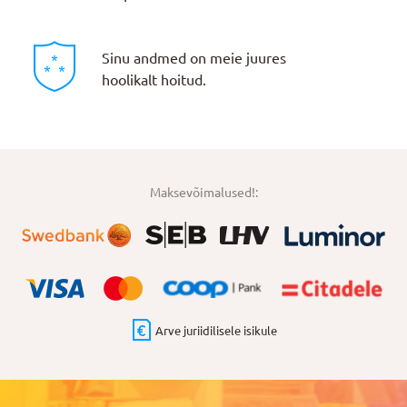
Sinu andmed on meie juures
hoolikalt hoitud.
Maksevõimalused!:
Arve juriidilisele isikule