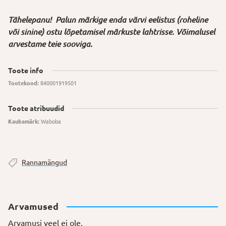
Tähelepanu! Palun märkige enda värvi eelistus (roheline
või sinine) ostu lõpetamisel märkuste lahtrisse. Võimalusel
arvestame teie sooviga.
Toote info
Tootekood:
840001919501
Toote atribuudid
Kaubamärk:
Waboba
Rannamängud
Arvamused
Arvamusi veel ei ole.