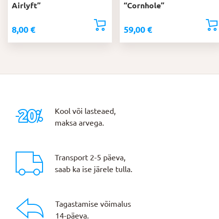
Airlyft”
“Cornhole”
8,00
€
59,00
€
Kool või lasteaed,
maksa arvega.
Transport 2-5 päeva,
saab ka ise järele tulla.
Tagastamise võimalus
14-päeva.