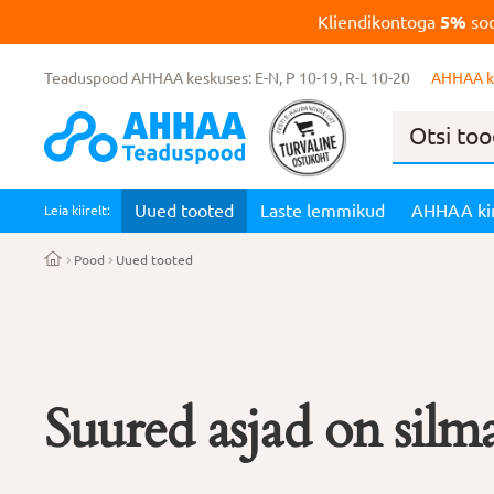
Kliendikontoga
5%
soo
Teaduspood AHHAA keskuses: E-N, P 10-19, R-L 10-20
AHHAA k
Products
search
Uued tooted
Laste lemmikud
AHHAA ki
Leia kiirelt:
Pood
Uued tooted
Suured asjad on silma