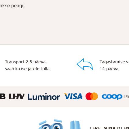
akse peagi!
Transport 2-5 päeva,
Tagastamise v
saab ka ise järele tulla.
14-päeva.
TERE, MINA OLE