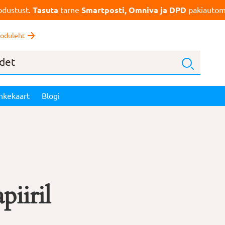
dustust.
Tasuta
tarne
Smartposti, Omniva ja DPD
pakiautoma
oduleht
nkekaart
Blogi
piiril