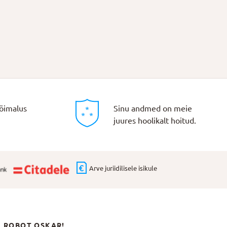
õimalus
Sinu andmed on meie
juures hoolikalt hoitud.
Arve juriidilisele isikule
N ROBOT OSKAR!