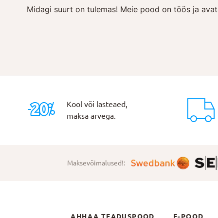
Midagi suurt on tulemas! Meie pood on töös ja avat
Kool või lasteaed,
maksa arvega.
Maksevõimalused!:
AHHAA TEADUSPOOD
E-POOD