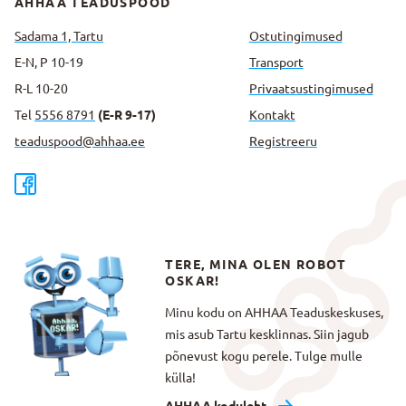
AHHAA TEADUSPOOD
Sadama 1, Tartu
Ostutingimused
E-N, P 10-19
Transport
R-L 10-20
Privaatsus­tingimused
Tel
5556 8791
(E-R 9-17)
Kontakt
teaduspood@ahhaa.ee
Registreeru
TERE, MINA OLEN ROBOT
OSKAR!
Minu kodu on AHHAA Teaduskeskuses,
mis asub Tartu kesklinnas. Siin jagub
põnevust kogu perele. Tulge mulle
külla!
AHHAA koduleht