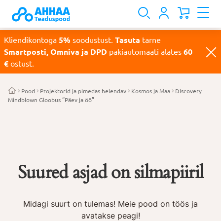
Kliendikontoga
5%
soodustust.
Tasuta
tarne
Smartposti, Omniva ja DPD
pakiautomaati alates
60
€
ostust.
Pood
Projektorid ja pimedas helendav
Kosmos ja Maa
Discovery
Mindblown Gloobus “Päev ja öö”
Suured asjad on silmapiiril
Midagi suurt on tulemas! Meie pood on töös ja
avatakse peagi!